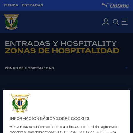
TIENDA
ENTRADAS
ENTRADAS Y HOSPITALITY
ZONAS DE HOSPITALIDAD
ZONAS DE HOSPITALIDAD
BENCH EXPERIENCE
SKY EXPERIENCE
TUNNEL EXPERIENCE
TRIBUNA PREMIUM
EXPERIENCIAS MATCHDAY
INFORMACIÓN BÁSICA SOBRE COOKIES
BUTARQUE PREMIUM
Bienvenida/o a la información básica sobre las cookies de la página web
responsabilidad de la entidad: CLUB DEPORTIVO LEGANÉS, S.A.D. Una