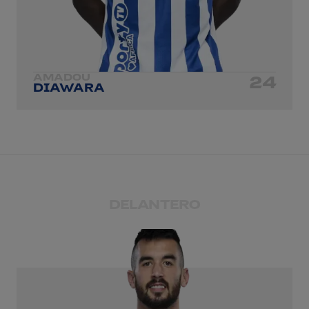
AMADOU
24
DIAWARA
DELANTERO