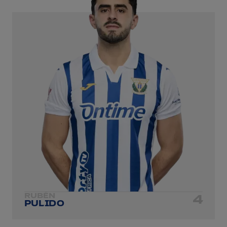
RUBÉN
4
PULIDO