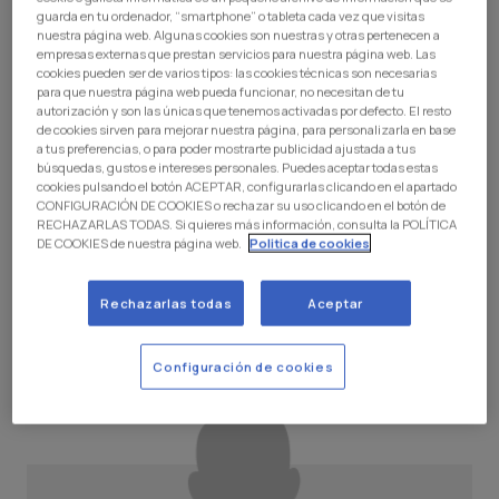
guarda en tu ordenador, “smartphone” o tableta cada vez que visitas
nuestra página web. Algunas cookies son nuestras y otras pertenecen a
empresas externas que prestan servicios para nuestra página web. Las
cookies pueden ser de varios tipos: las cookies técnicas son necesarias
para que nuestra página web pueda funcionar, no necesitan de tu
autorización y son las únicas que tenemos activadas por defecto. El resto
de cookies sirven para mejorar nuestra página, para personalizarla en base
a tus preferencias, o para poder mostrarte publicidad ajustada a tus
búsquedas, gustos e intereses personales. Puedes aceptar todas estas
cookies pulsando el botón ACEPTAR, configurarlas clicando en el apartado
CONFIGURACIÓN DE COOKIES o rechazar su uso clicando en el botón de
RECHAZARLAS TODAS. Si quieres más información, consulta la POLÍTICA
DE COOKIES de nuestra página web.
Politica de cookies
Rechazarlas todas
Aceptar
ANTOLÍN GARZÓN
2
MARVEL
Configuración de cookies