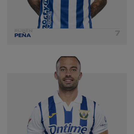
RUBÉN
7
PEÑA