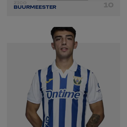
ZICO
10
BUURMEESTER