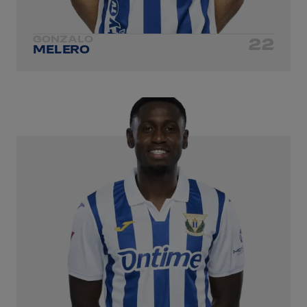
GONZALO
22
MELERO