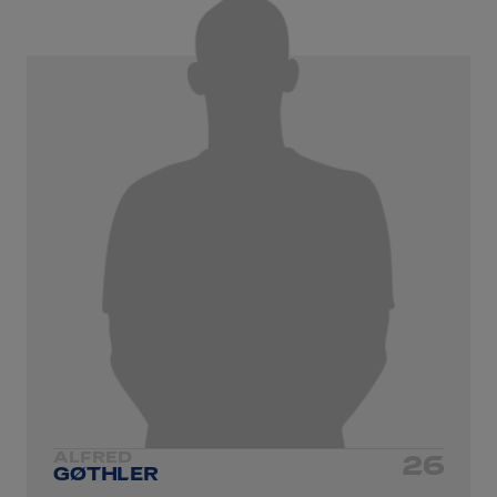
ALFRED
26
GØTHLER