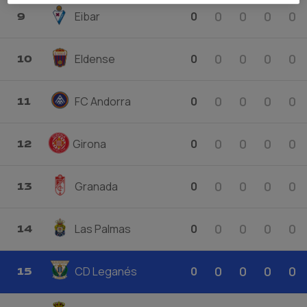
0
0
0
0
Eibar
0
9
0
0
0
0
Eldense
0
10
0
0
0
0
FC Andorra
0
11
0
0
0
0
Girona
0
12
0
0
0
0
Granada
0
13
0
0
0
0
Las Palmas
0
14
0
0
0
0
CD Leganés
0
15