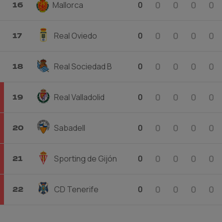
0
0
0
0
Mallorca
0
16
0
0
0
0
Real Oviedo
0
17
0
0
0
0
Real Sociedad B
0
18
0
0
0
0
Real Valladolid
0
19
0
0
0
0
Sabadell
0
20
0
0
0
0
Sporting de Gijón
0
21
0
0
0
0
CD Tenerife
0
22