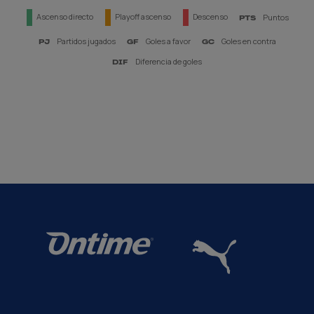
Ascenso directo
Playoff ascenso
Descenso
Puntos
PTS
Partidos jugados
Goles a favor
Goles en contra
PJ
GF
GC
Diferencia de goles
DIF