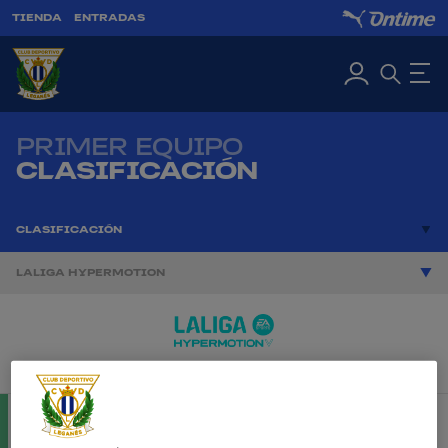
TIENDA
ENTRADAS
PRIMER EQUIPO
CLASIFICACIÓN
CLASIFICACIÓN
LALIGA HYPERMOTION
POSICIÓN
PTS
PJ
GF
GC
DIF
0
0
0
0
Albacete
0
1