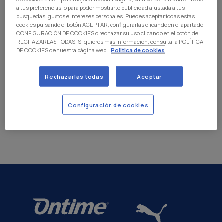
a tus preferencias, o para poder mostrarte publicidad ajustada a tus
búsquedas, gustos e intereses personales. Puedes aceptar todas estas
DESCARGAR REGLAMENTO
cookies pulsando el botón ACEPTAR, configurarlas clicando en el apartado
CONFIGURACIÓN DE COOKIES o rechazar su uso clicando en el botón de
RECHAZARLAS TODAS. Si quieres más información, consulta la POLÍTICA
DE COOKIES de nuestra página web.
Politica de cookies
Reglamento General de Protección de Datos y Ley
Rechazarlas todas
Aceptar
Orgánica de Protección de Datos
Configuración de cookies
DESCARGAR REGLAMENTO