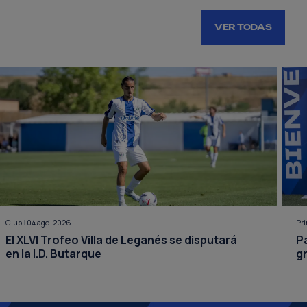
VER TODAS
Club
|
04 ago. 2026
Pr
El XLVI Trofeo Villa de Leganés se disputará
P
en la I.D. Butarque
g