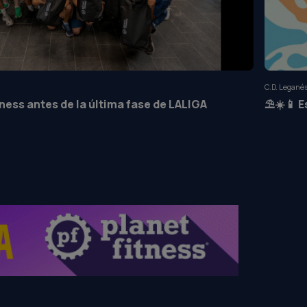
C.D. Leganés
Fitness antes de la última fase de LALIGA
⛱️☀️📱 