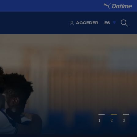
ACCEDER
ES
1
2
3