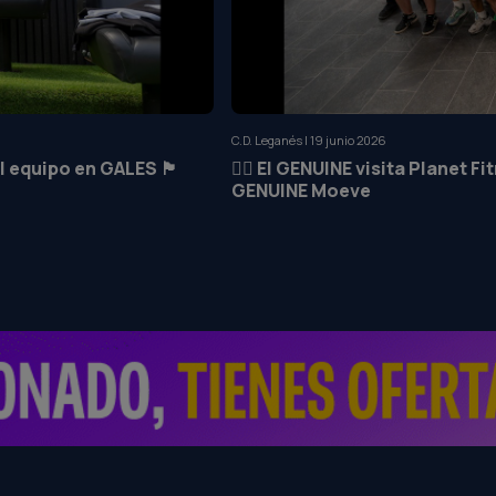
C.D. Leganés | 19 junio 2026
en GALES 🏴󠁧󠁢󠁷󠁬󠁳󠁿
🏋️‍♂️ El GENUINE visita Planet 
GENUINE Moeve