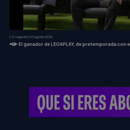
C.D. Leganés | 03 agosto 2026
📲▶️ El ganador de LEGAPLAY, de pretemporada con el equipo 