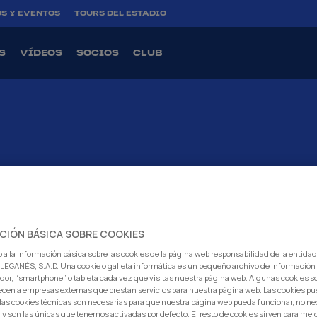
S Y EVENTOS
TOURS DEL ESTADIO
S
VÍDEOS
SOCIOS
CLUB
MENINO
CANTERA
INTERNACIONAL
EMPRESAS
ENTRADAS
CIÓN BÁSICA SOBRE COOKIES
 a la información básica sobre las cookies de la página web responsabilidad de la entida
EGANÉS, S.A.D. Una cookie o galleta informática es un pequeño archivo de información
dor, “smartphone” o tableta cada vez que visitas nuestra página web. Algunas cookies s
ecen a empresas externas que prestan servicios para nuestra página web. Las cookies pu
: las cookies técnicas son necesarias para que nuestra página web pueda funcionar, no ne
 y son las únicas que tenemos activadas por defecto. El resto de cookies sirven para mej