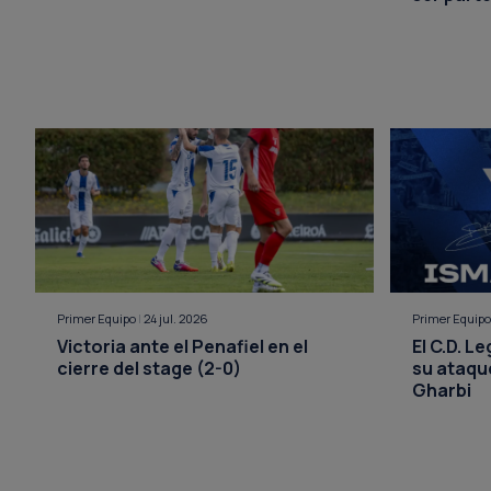
Primer Equipo
|
24 jul. 2026
Primer Equip
Victoria ante el Penafiel en el
El C.D. L
cierre del stage (2-0)
su ataque
Gharbi