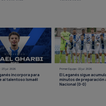
o
|
23 jul. 2026
Primer Equipo
|
22 jul. 2026
eganés incorpora para
El Leganés sigue acumu
 al talentoso Ismaël
minutos de preparación 
Nacional (0-0)