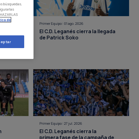
 tus búsquedas,
igurarlas
RECHAZARLAS
tica de
Primer Equipo
|
01 ago. 2026
Iberia
El C.D. Leganés cierra la llegada
de Patrick Soko
eptar
Primer Equipo
|
27 jul. 2026
n
El C.D. Leganés cierra la
primera fase de la campaña de