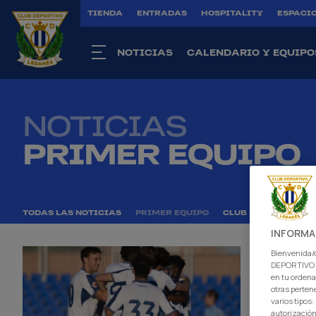
TIENDA
ENTRADAS
HOSPITALITY
ESPACIO
NOTICIAS
CALENDARIO Y EQUIPO
NOTICIAS
PRIMER EQUIPO
TODAS LAS NOTICIAS
PRIMER EQUIPO
CLUB
SENIOR FE
INFORMA
Bienvenida/o
DEPORTIVO L
en tu ordena
otras perten
varios tipos
autorización