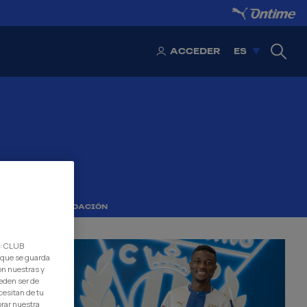
ACCEDER
ES
TIENDA
FUNDACIÓN
d: CLUB
 que se guarda
on nuestras y
eden ser de
cesitan de tu
orar nuestra