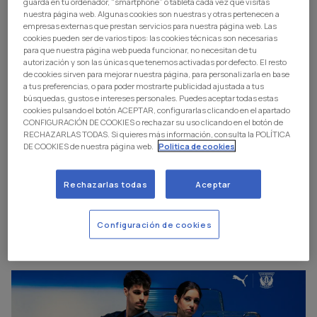
guarda en tu ordenador, “smartphone” o tableta cada vez que visitas
nuestra página web. Algunas cookies son nuestras y otras pertenecen a
empresas externas que prestan servicios para nuestra página web. Las
cookies pueden ser de varios tipos: las cookies técnicas son necesarias
para que nuestra página web pueda funcionar, no necesitan de tu
autorización y son las únicas que tenemos activadas por defecto. El resto
de cookies sirven para mejorar nuestra página, para personalizarla en base
a tus preferencias, o para poder mostrarte publicidad ajustada a tus
búsquedas, gustos e intereses personales. Puedes aceptar todas estas
cookies pulsando el botón ACEPTAR, configurarlas clicando en el apartado
CONFIGURACIÓN DE COOKIES o rechazar su uso clicando en el botón de
RECHAZARLAS TODAS. Si quieres más información, consulta la POLÍTICA
DE COOKIES de nuestra página web.
Politica de cookies
Rechazarlas todas
Aceptar
Club
|
15 jul. 2026
La saga de los Merino también hace historia
Configuración de cookies
en el Mundial con ADN pepinero