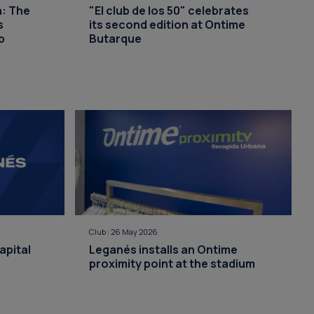
n: The
"El club de los 50" celebrates
s
its second edition at Ontime
p
Butarque
Club
|
26 May 2026
apital
Leganés installs an Ontime
proximity point at the stadium