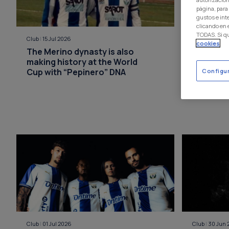
página, para
gustos e int
clicando en
TODAS. Si q
Club
|
15 Jul 2026
Club
|
15 Jul 2
cookies
The Merino dynasty is also
C.D. Leg
making history at the World
the 26/27
Cup with “Pepinero” DNA
Configu
Club
|
01 Jul 2026
Club
|
30 Jun 