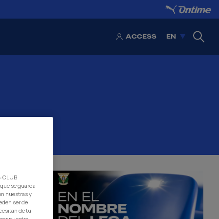
ACCESS
EN
ATION
d: CLUB
 que se guarda
on nuestras y
eden ser de
cesitan de tu
orar nuestra