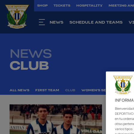
SHOP
TICKETS
HOSPITALITY
MEETING AN
NEWS
SCHEDULE AND TEAMS
V
NEWS
CLUB
ALL NEWS
FIRST TEAM
CLUB
WOMEN'S SENIOR
ACAD
INFORMA
Bienvenida/o
DEPORTIVO L
en tu ordena
otras perten
varios tipos
autorización