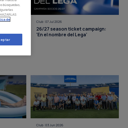
 tus búsquedas,
igurarlas
RECHAZARLAS
tica de
Club
|
07 Jul 2026
 its
26/27 season ticket campaign:
eguros
‘En el nombre del Lega’
eptar
7
Club
|
03 Jun 2026