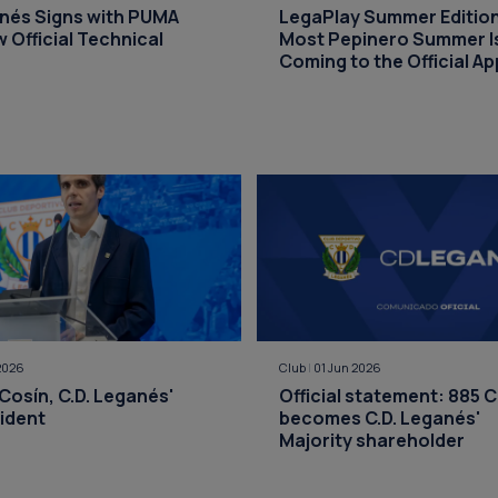
anés Signs with PUMA
LegaPlay Summer Editio
w Official Technical
Most Pepinero Summer I
Coming to the Official Ap
2026
Club
|
01 Jun 2026
Cosín, C.D. Leganés'
Official statement: 885 C
ident
becomes C.D. Leganés'
Majority shareholder