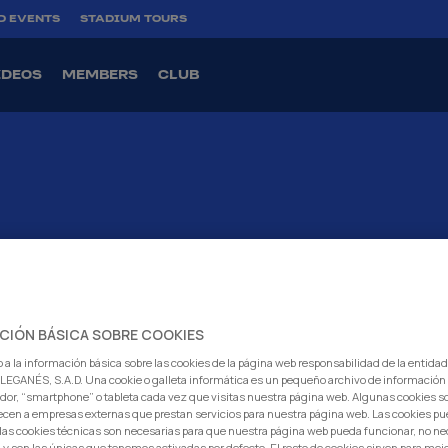
D EVENTS
STADIUM TOURS
IDEOS
MEMBERS
CLUB
EMY
INTERNATIONAL
COMPANIES
TICKETS
SHOP
FOUND
CIÓN BÁSICA SOBRE COOKIES
 a la información básica sobre las cookies de la página web responsabilidad de la entida
EGANÉS, S.A.D. Una cookie o galleta informática es un pequeño archivo de información
dor, “smartphone” o tableta cada vez que visitas nuestra página web. Algunas cookies s
ecen a empresas externas que prestan servicios para nuestra página web. Las cookies pu
: las cookies técnicas son necesarias para que nuestra página web pueda funcionar, no ne
 y son las únicas que tenemos activadas por defecto. El resto de cookies sirven para mej