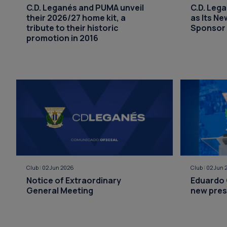
C.D. Leganés and PUMA unveil
C.D. Leg
their 2026/27 home kit, a
as Its Ne
tribute to their historic
Sponsor
promotion in 2016
Club
|
02 Jun 2026
Club
|
02 Jun 
Notice of Extraordinary
Eduardo 
General Meeting
new pres