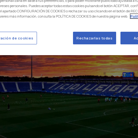
 personalizarla en base a tus preferencias, o para poder mostrarte publicidad ajustada a
ereses personales. Puedes aceptar todas estas cookies pulsando el botón ACEPTAR, conf
 el apartado CONFIGURACIÓN DE COOKIES o rechazar su uso clicando en el botón de 
uieres más información, consulta la POLÍTICA DE COOKIES de nuestra página web.
Poli
ración de cookies
Rechazarlas todas
Ac