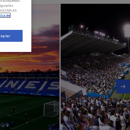
 tus búsquedas,
igurarlas
RECHAZARLAS
tica de
eptar