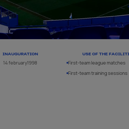
INAUGURATION
USE OF THE FACILIT
14 february1998
First-team league matches
First-team training sessions