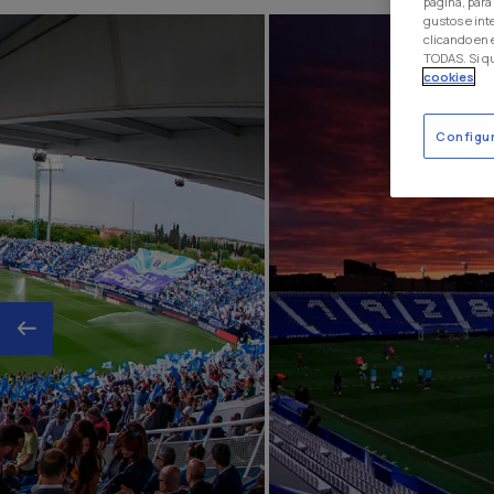
página, para
gustos e int
clicando en
TODAS. Si q
cookies
Configu