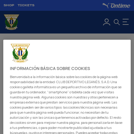
SHOP
TICKETS
CONTENTS
NEWS
INFORMACIÓN BÁSICA SOBRE COOKIES
Bienvenida/o a la información básica sobre las cookies de la página web
responsabilidad de la entidad: CLUB DEPORTIVO LEGANÉS, S.A.D. Una
VIDEOS
cookie o galleta informática es un pequeño archivo de información que se
guarda en tu ordenador, “smartphone” o tableta cada vez que visitas
nuestra página web. Algunas cookies son nuestras y otras pertenecen a
empresas externas que prestan servicios para nuestra página web. Las
MATCH POSTERS
cookies pueden ser de varios tipos: las cookies técnicas son necesarias
para que nuestra página web pueda funcionar, no necesitan de tu
autorización y son las únicas que tenemos activadas por defecto. El resto
de cookies sirven para mejorar nuestra página, para personalizarla en base
MAGAZINE
a tus preferencias, o para poder mostrarte publicidad ajustada a tus
búsquedas, gustos e intereses personales. Puedes aceptar todas estas