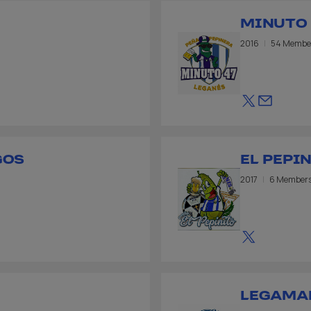
MINUTO 
2016
54 Membe
GOS
EL PEPI
2017
6 Member
LEGAMA