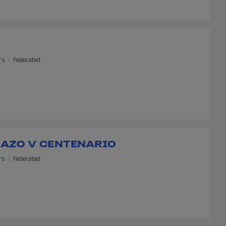
rs
Federated
NAZO V CENTENARIO
rs
Federated