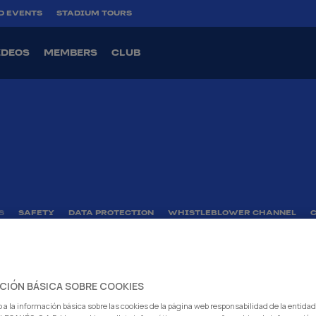
D EVENTS
STADIUM TOURS
IDEOS
MEMBERS
CLUB
S
SAFETY
DATA PROTECTION
WHISTLEBLOWER CHANNEL
PEÑA LO
CIÓN BÁSICA SOBRE COOKIES
2003
20 Memb
 a la información básica sobre las cookies de la página web responsabilidad de la entida