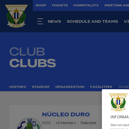
SHOP
TICKETS
HOSPITALITY
MEETING AN
NEWS
SCHEDULE AND TEAMS
V
CLUB
CLUBS
HISTORY
STADIUM
ORGANIZATION
FACILITIES
CLUB
NÚCLEO DURO
INFORMA
2002
46 Members
Federated
Bienvenida/o