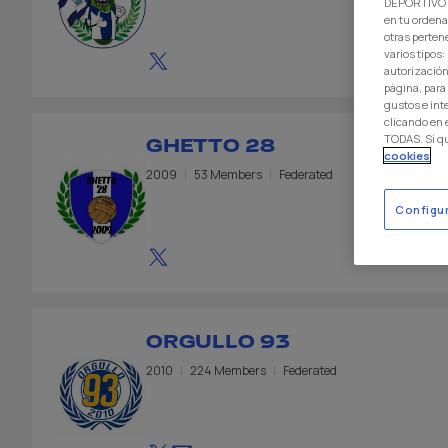
DEPORTIVO L
en tu ordena
otras perten
varios tipos
autorización
página, para
gustos e int
clicando en
TODAS. Si q
GHETTO 28
cookies
2009
53 Members
Federated
Configu
ORGULLO 93
2010
224 Members
Federated