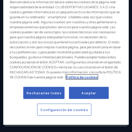
Bienvenida/o a la información básica sobre las cookies de la página web
responsabilidad de la entidad: CLUB DEPORTIVO LEGANÉS, S.A.D. Una
cookie o galleta informática es un pequeño archivo de información que se
Discover the Team Arrival, Meet & Greet, and Digital
guarda en tu ordenador, “smartphone” o tableta cada vez que visitas
Photo experiences.
nuestra página web. Algunas cookies son nuestras y otras pertenecen a
empresas externas que prestan servicios para nuestra página web. Las
TEAM ARRIVAL
cookies pueden ser de varios tipos: las cookies técnicas son necesarias
MEET & GREET
para que nuestra página web pueda funcionar, no necesitan de tu
DIGITAL PHOTO
autorización y son las únicas que tenemos activadas por defecto. El resto
de cookies sirven para mejorar nuestra página, para personalizarla en base
FAQS:
a tus preferencias, o para poder mostrarte publicidad ajustada a tus
búsquedas, gustos e intereses personales. Puedes aceptar todas estas
cookies pulsando el botón ACEPTAR, configurarlas clicando en el apartado
WHAT ARE THE MATCHDAY EXPERIENCES AT
CONFIGURACIÓN DE COOKIES o rechazar su uso clicando en el botón de
CD LEGANÉS?
RECHAZARLAS TODAS. Si quieres más información, consulta la POLÍTICA
DE COOKIES de nuestra página web.
Politica de cookies
WHICH MATCHDAY EXPERIENCES ARE
Rechazarlas todas
Aceptar
AVAILABLE?
Configuración de cookies
DO I NEED A MATCH TICKET TO BOOK A
MATCHDAY EXPERIENCE?