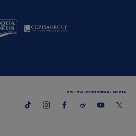
FOLLOW US ON SOCIAL MEDIA