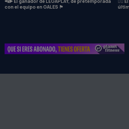
📲▶️ El ganador de LEGAPLAY, de pretemporada
🏋️‍♂
con el equipo en GALES 🏴󠁧󠁢󠁷󠁬󠁳󠁿
últi