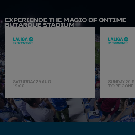
EXPERIENCE THE MAGIC OF ONTIME
BUTARQUE STADIUM
SATURDAY 29 AUG
SUNDAY 20 S
19:00H
TO BE CONF