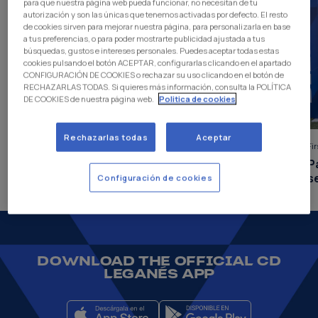
para que nuestra página web pueda funcionar, no necesitan de tu
autorización y son las únicas que tenemos activadas por defecto. El resto
de cookies sirven para mejorar nuestra página, para personalizarla en base
a tus preferencias, o para poder mostrarte publicidad ajustada a tus
búsquedas, gustos e intereses personales. Puedes aceptar todas estas
cookies pulsando el botón ACEPTAR, configurarlas clicando en el apartado
CONFIGURACIÓN DE COOKIES o rechazar su uso clicando en el botón de
RECHAZARLAS TODAS. Si quieres más información, consulta la POLÍTICA
DE COOKIES de nuestra página web.
Politica de cookies
Rechazarlas todas
Aceptar
First team
|
04 Aug 2026
Fi
Win against Al-Rayyan (2-1)
P
s
Configuración de cookies
DOWNLOAD THE OFFICIAL CD
LEGANÉS APP