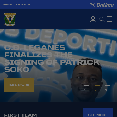
SHOP
TICKETS
C.D. LEGANÉS
FINALIZES THE
SIGNING OF PATRICK
SOKO
SEE MORE
1
2
3
FIRST TEAM
SEE MORE