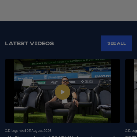
LATEST VIDEOS
SEE ALL
C.D. Leganés | 03 August 2026
C.D. Le