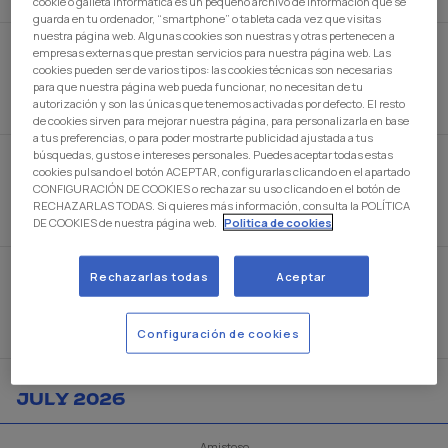
cookie o galleta informática es un pequeño archivo de información que se
guarda en tu ordenador, “smartphone” o tableta cada vez que visitas
nuestra página web. Algunas cookies son nuestras y otras pertenecen a
Amistoso
empresas externas que prestan servicios para nuestra página web. Las
I.D. Butarque
cookies pueden ser de varios tipos: las cookies técnicas son necesarias
para que nuestra página web pueda funcionar, no necesitan de tu
3
-
0
CD Leganés
Mérida AD
autorización y son las únicas que tenemos activadas por defecto. El resto
de cookies sirven para mejorar nuestra página, para personalizarla en base
a tus preferencias, o para poder mostrarte publicidad ajustada a tus
búsquedas, gustos e intereses personales. Puedes aceptar todas estas
Amistoso
I.D. Butarque
cookies pulsando el botón ACEPTAR, configurarlas clicando en el apartado
CONFIGURACIÓN DE COOKIES o rechazar su uso clicando en el botón de
2
-
1
CD Leganés
Al-Rayyan SC
RECHAZARLAS TODAS. Si quieres más información, consulta la POLÍTICA
DE COOKIES de nuestra página web.
Politica de cookies
Amistoso
Rechazarlas todas
Aceptar
Swansea.com Stadium
1
-
0
Swansea City
CD Leganés
Configuración de cookies
JULY 2026
Amistoso