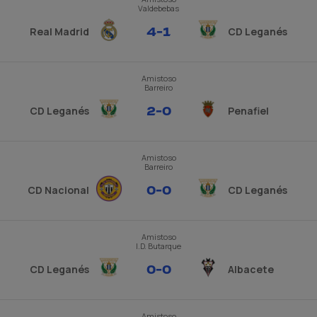
Valdebebas
4
-
1
Real Madrid
CD Leganés
Amistoso
Barreiro
2
-
0
CD Leganés
Penafiel
Amistoso
Barreiro
0
-
0
CD Nacional
CD Leganés
Amistoso
I.D. Butarque
0
-
0
CD Leganés
Albacete
Amistoso