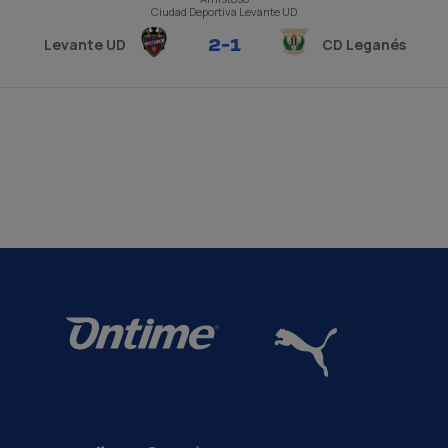
Ciudad Deportiva Levante UD
2
-
1
Levante UD
CD Leganés