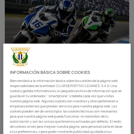
INFORMACIÓN BÁSICA SOBRE COOKIES
Bienvenida/o a la información básica sobre las cookies de la página web
responsabilidad de la entidad: CLUB DEPORTIVO LEGANÉS, S.A.D. Una
cookie o galleta informática es un pequeño archivo de información que se
guarda en tu ordenador, “smartphone” o tableta cada vez que visitas
nuestra página web. Algunas cookies son nuestras y otras pertenecen a
empresas externas que prestan servicios para nuestra página web. Las
cookies pueden ser de varios tipos: las cookies técnicas son necesarias
para que nuestra página web pueda funcionar, no necesitan de tu
autorización y son las únicas que tenemos activadas por defecto. El resto
de cookies sirven para mejorar nuestra página, para personalizarla en base
a tus preferencias, o para poder mostrarte publicidad ajustada a tus