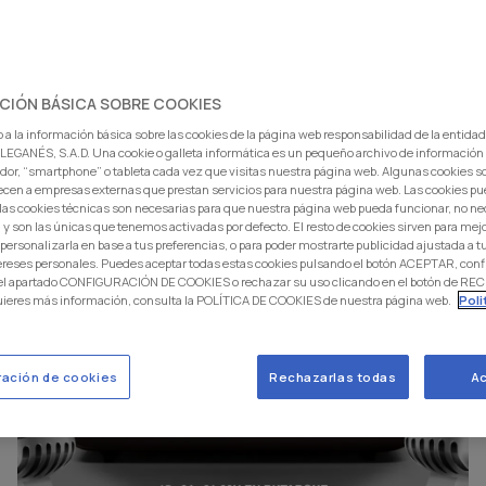
CIÓN BÁSICA SOBRE COOKIES
 a la información básica sobre las cookies de la página web responsabilidad de la entida
EGANÉS, S.A.D. Una cookie o galleta informática es un pequeño archivo de información
dor, “smartphone” o tableta cada vez que visitas nuestra página web. Algunas cookies s
ecen a empresas externas que prestan servicios para nuestra página web. Las cookies pu
: las cookies técnicas son necesarias para que nuestra página web pueda funcionar, no ne
 y son las únicas que tenemos activadas por defecto. El resto de cookies sirven para mej
 personalizarla en base a tus preferencias, o para poder mostrarte publicidad ajustada a
ereses personales. Puedes aceptar todas estas cookies pulsando el botón ACEPTAR, conf
 el apartado CONFIGURACIÓN DE COOKIES o rechazar su uso clicando en el botón de 
uieres más información, consulta la POLÍTICA DE COOKIES de nuestra página web.
Poli
ración de cookies
Rechazarlas todas
Ac