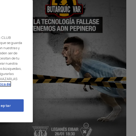
d: CLUB
 que se guarda
on nuestras y
eden ser de
cesitan de tu
orar nuestra
 tus búsquedas,
igurarlas
RECHAZARLAS
tica de
eptar