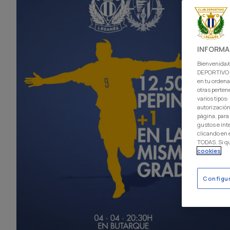
INFORMA
Bienvenida/o
DEPORTIVO L
en tu ordena
otras perten
varios tipos
autorización
página, para
gustos e int
clicando en
TODAS. Si q
cookies
Configu