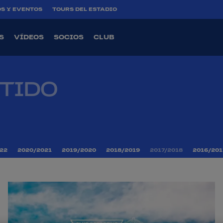
S Y EVENTOS
TOURS DEL ESTADIO
S
VÍDEOS
SOCIOS
CLUB
RTIDO
22
2020/2021
2019/2020
2018/2019
2017/2018
2016/201