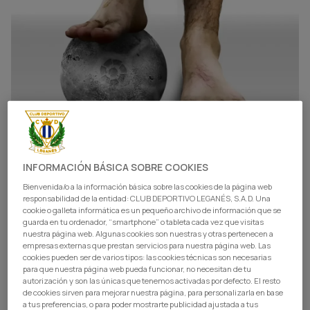
INFORMACIÓN BÁSICA SOBRE COOKIES
Bienvenida/o a la información básica sobre las cookies de la página web
responsabilidad de la entidad: CLUB DEPORTIVO LEGANÉS, S.A.D. Una
cookie o galleta informática es un pequeño archivo de información que se
guarda en tu ordenador, “smartphone” o tableta cada vez que visitas
nuestra página web. Algunas cookies son nuestras y otras pertenecen a
empresas externas que prestan servicios para nuestra página web. Las
cookies pueden ser de varios tipos: las cookies técnicas son necesarias
para que nuestra página web pueda funcionar, no necesitan de tu
autorización y son las únicas que tenemos activadas por defecto. El resto
de cookies sirven para mejorar nuestra página, para personalizarla en base
a tus preferencias, o para poder mostrarte publicidad ajustada a tus