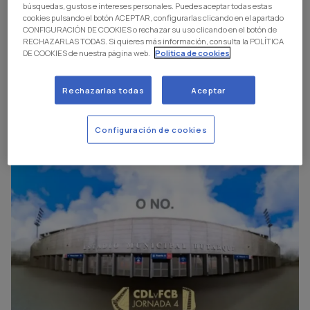
búsquedas, gustos e intereses personales. Puedes aceptar todas estas
cookies pulsando el botón ACEPTAR, configurarlas clicando en el apartado
CONFIGURACIÓN DE COOKIES o rechazar su uso clicando en el botón de
RECHAZARLAS TODAS. Si quieres más información, consulta la POLÍTICA
DE COOKIES de nuestra página web.
Politica de cookies
Rechazarlas todas
Aceptar
Configuración de cookies