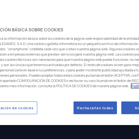
CIÓN BÁSICA SOBRE COOKIES
INTERNACIONAL DE
 a la información básica sobre las cookies de la página web responsabilidad de la entida
FEMENINO
EGANÉS, S.A.D. Una cookie o galleta informática es un pequeño archivo de información
dor, “smartphone” o tableta cada vez que visitas nuestra página web. Algunas cookies s
ecen a empresas externas que prestan servicios para nuestra página web. Las cookies pu
: las cookies técnicas son necesarias para que nuestra página web pueda funcionar, no ne
 y son las únicas que tenemos activadas por defecto. El resto de cookies sirven para mej
COMPITE Y CRECE EN MADRID M
 personalizarla en base a tus preferencias, o para poder mostrarte publicidad ajustada a
ereses personales. Puedes aceptar todas estas cookies pulsando el botón ACEPTAR, conf
AS PARA EL SALTO AL FÚTBOL D
 el apartado CONFIGURACIÓN DE COOKIES o rechazar su uso clicando en el botón de 
uieres más información, consulta la POLÍTICA DE COOKIES de nuestra página web.
Poli
ración de cookies
Rechazarlas todas
Ac
REGÍSTRATE AHORA