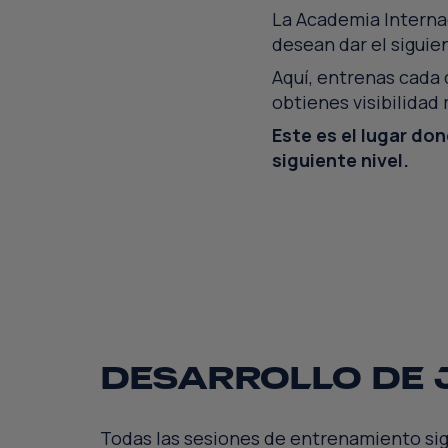
La Academia Interna
desean dar el siguien
Aquí, entrenas cada 
obtienes visibilidad
Este es el lugar don
EL ÚLTIM
siguiente nivel.
PASO HA
RUTAS
TU CARR
ACADÉMI
PROFESI
EN EUROP
DESARROLLO DE
Todas las sesiones de entrenamiento si