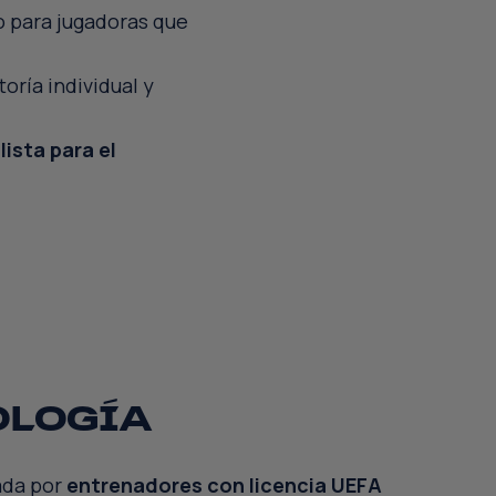
o para jugadoras que
oría individual y
lista para el
ELO 360º
SARROLLO
EGRAL
OLOGÍA
ada por
entrenadores con licencia UEFA