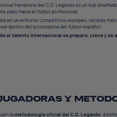
cional Femenina del C.D. Leganés es un hub diseñad
te paso hacia el fútbol profesional.
día en un entorno competitivo europeo, recibes ment
 real dentro del ecosistema del fútbol español.
de el talento internacional se prepara, crece y se a
O
MOD
CIA
DE
ERA
CAS
DE
ONAL
A
INT
 JUGADORAS Y METOD
guen la
metodología oficial del C.D. Leganés
, diseñ