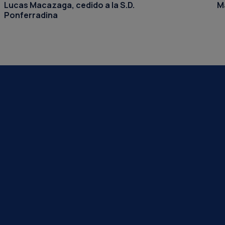
Lucas Macazaga, cedido a la S.D.
Ma
Ponferradina