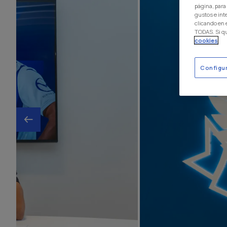
página, para
gustos e int
clicando en
TODAS. Si q
cookies
Configu