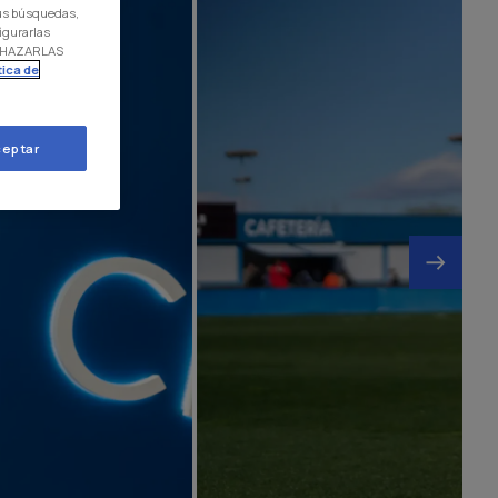
 tus búsquedas,
igurarlas
RECHAZARLAS
tica de
eptar