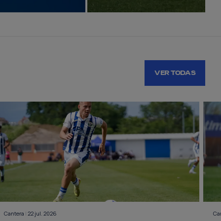
VER TODAS
Cantera
|
22 jul. 2026
Ca