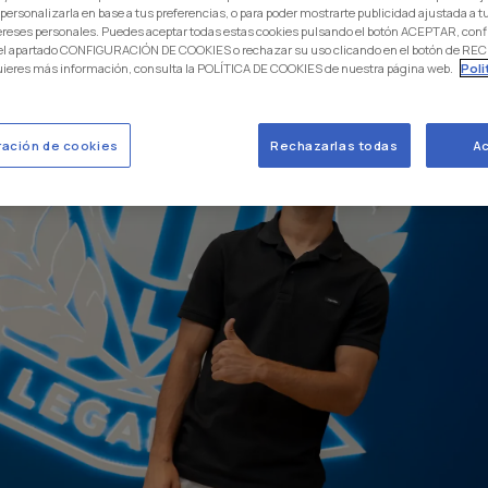
 personalizarla en base a tus preferencias, o para poder mostrarte publicidad ajustada a
ereses personales. Puedes aceptar todas estas cookies pulsando el botón ACEPTAR, conf
 el apartado CONFIGURACIÓN DE COOKIES o rechazar su uso clicando en el botón de 
uieres más información, consulta la POLÍTICA DE COOKIES de nuestra página web.
Poli
ración de cookies
Rechazarlas todas
Ac