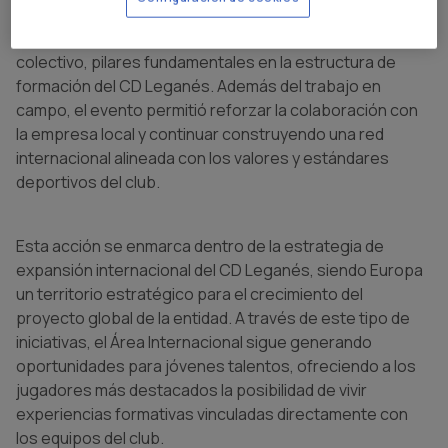
táctico de los jugadores, la toma de decisiones, la
comprensión del juego y la mejora individual dentro del
colectivo, pilares fundamentales en la estructura de
formación del CD Leganés. Además del trabajo en
campo, el evento permitió reforzar la colaboración con
la empresa local y continuar construyendo una red
internacional alineada con los valores y estándares
deportivos del club.
Esta acción se enmarca dentro de la estrategia de
expansión internacional del CD Leganés, siendo Europa
un territorio estratégico para el crecimiento del
proyecto global de la entidad. A través de este tipo de
iniciativas, el Área Internacional sigue generando
oportunidades para jóvenes talentos, ofreciendo a los
jugadores más destacados la posibilidad de vivir
experiencias formativas vinculadas directamente con
los equipos del club.