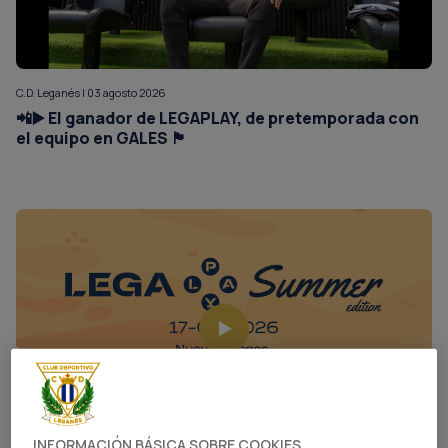
C.D. Leganés | 03 agosto 2026
📲▶️ El ganador de LEGAPLAY, de pretemporada con
el equipo en GALES 🏴󠁧󠁢󠁷󠁬󠁳󠁿
INFORMACIÓN BÁSICA SOBRE COOKIES