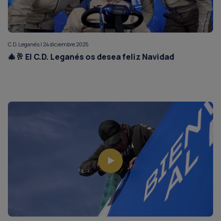
C.D. Leganés | 24 diciembre 2025
🎄🥂 El C.D. Leganés os desea feliz Navidad