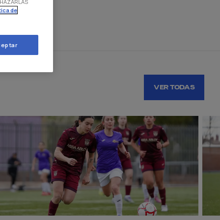
RECHAZARLAS
tica de
eptar
VER TODAS