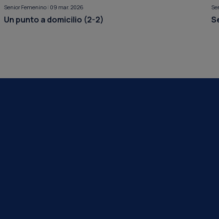
Senior Femenino
|
09 mar. 2026
Se
Un punto a domicilio (2-2)
Se