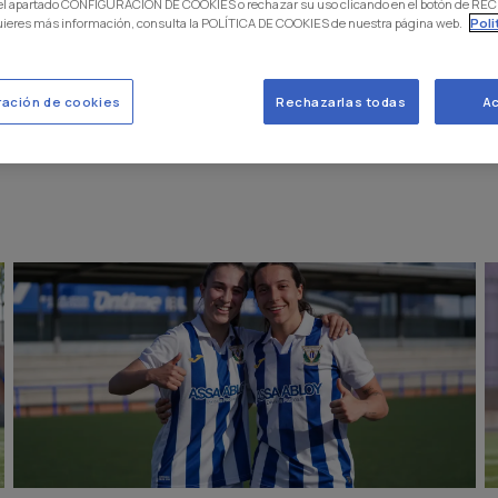
 el apartado CONFIGURACIÓN DE COOKIES o rechazar su uso clicando en el botón de 
uieres más información, consulta la POLÍTICA DE COOKIES de nuestra página web.
Poli
ración de cookies
Rechazarlas todas
Ac