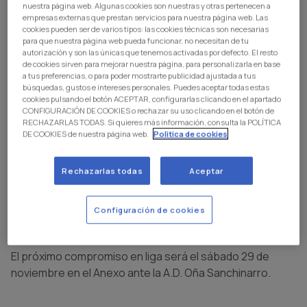
nuestra página web. Algunas cookies son nuestras y otras pertenecen a
ante el C.D. Electrocor Las Rozas en el encuentro
empresas externas que prestan servicios para nuestra página web. Las
correspondiente a la novena jornada de Primera
cookies pueden ser de varios tipos: las cookies técnicas son necesarias
Autonómica.
para que nuestra página web pueda funcionar, no necesitan de tu
autorización y son las únicas que tenemos activadas por defecto. El resto
El equipo dirigido por José Antonio Viorreta sumó un
de cookies sirven para mejorar nuestra página, para personalizarla en base
a tus preferencias, o para poder mostrarte publicidad ajustada a tus
punto a domicilio en un duelo igualado ante el cuarto
búsquedas, gustos e intereses personales. Puedes aceptar todas estas
clasificado. El conjunto local se adelantó en el marcador
cookies pulsando el botón ACEPTAR, configurarlas clicando en el apartado
CONFIGURACIÓN DE COOKIES o rechazar su uso clicando en el botón de
en el minuto 25 de la primera mitad, pero antes de llegar
RECHAZARLAS TODAS. Si quieres más información, consulta la POLÍTICA
al descanso Amezcua y Jenna conseguían dar la vuelta al
DE COOKIES de nuestra página web.
Politica de cookies
resultado en contra y marcharnos con ventaja a
vestuario.
Rechazarlas todas
Aceptar
A falta de cinco minutos para el final, las locales
marcaban el gol del empate. Un punto para el Senior
Configuración de cookies
femenino que ocupa la quinta posición con 17 puntos, a
cinco del segundo clasificado y a tres del tercero.
El próximo compromiso en liga será el sábado 29 de
noviembre en el Anexo ante la A.D. Oña Sanchinarro.