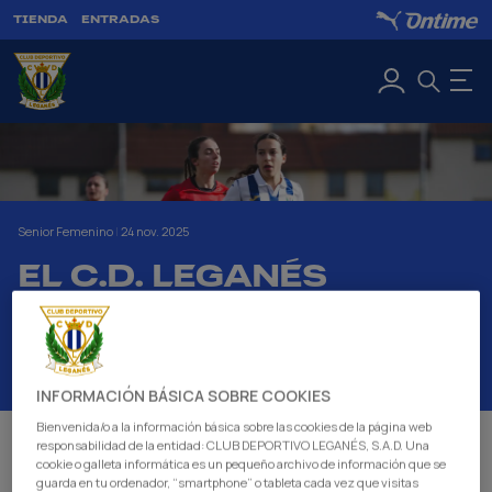
TIENDA
ENTRADAS
Senior Femenino
|
24 nov. 2025
EL C.D. LEGANÉS
SENIOR FEMENINO
SUMA UN PUNTO A
DOMICILIO (2-2)
INFORMACIÓN BÁSICA SOBRE COOKIES
Bienvenida/o a la información básica sobre las cookies de la página web
responsabilidad de la entidad: CLUB DEPORTIVO LEGANÉS, S.A.D. Una
Tercera jornada consecutiva sumando del C.D.
cookie o galleta informática es un pequeño archivo de información que se
Leganés Senior Femenino, en esta ocasión un punto
guarda en tu ordenador, “smartphone” o tableta cada vez que visitas