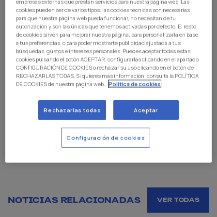
empresas externas que prestan servicios para nuestra página web. Las
de liga disputada en el Anexo Jesús Polo. El conjunto
cookies pueden ser de varios tipos: las cookies técnicas son necesarias
visitante se adelantaba en el marcador en el minuto 62
para que nuestra página web pueda funcionar, no necesitan de tu
autorización y son las únicas que tenemos activadas por defecto. El resto
tras una acción de fortuna, pero Adriana con un
de cookies sirven para mejorar nuestra página, para personalizarla en base
fantástica lanzamiento de falta lograba empatar el
a tus preferencias, o para poder mostrarte publicidad ajustada a tus
búsquedas, gustos e intereses personales. Puedes aceptar todas estas
partido.
cookies pulsando el botón ACEPTAR, configurarlas clicando en el apartado
El equipo se sitúa en sexta posición con 16 puntos a tres
CONFIGURACIÓN DE COOKIES o rechazar su uso clicando en el botón de
RECHAZARLAS TODAS. Si quieres más información, consulta la POLÍTICA
puntos del segundo clasificado.
DE COOKIES de nuestra página web.
Politica de cookies
El próximo compromiso liguero será a domicilio ante el
C.D. Electrocor Las Rozas C.F. el domingo 23 de
Rechazarlas todas
Aceptar
noviembre a las 11:45 horas.
Configuración de cookies
NOTICIAS RELACIONADAS
VER TODAS