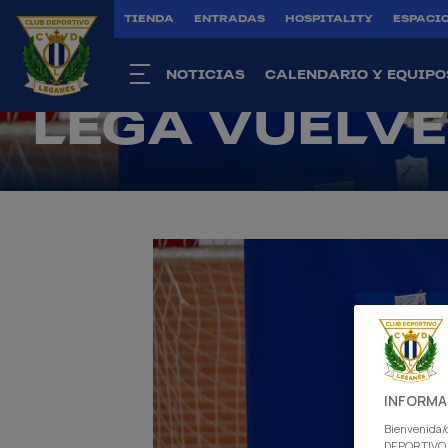
FEMENINO VI
TIENDA
ENTRADAS
HOSPITALITY
ESPACIO
ANTONIO MA
NOTICIAS
CALENDARIO Y EQUIPO
LEGA VUELVE
INFORMA
Bienvenida/o
DEPORTIVO L