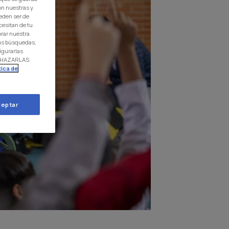
on nuestras y
eden ser de
cesitan de tu
orar nuestra
 tus búsquedas,
igurarlas
RECHAZARLAS
tica de
eptar