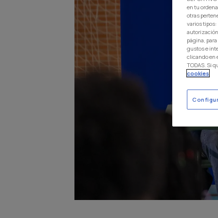
en tu ordena
otras perten
varios tipos
autorización
página, para
gustos e int
clicando en
TODAS. Si q
cookies
Configu