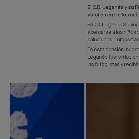
El C.D. Leganés y su
valores entre los más
El C.D. Leganés Senior 
acercarse a los niños 
saludables, la importan
En esta ocasión, nuest
Leganés fueron las en
las futbolistas y recib