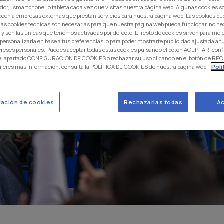
dor, “smartphone” o tableta cada vez que visitas nuestra página web. Algunas cookies s
ecen a empresas externas que prestan servicios para nuestra página web. Las cookies pu
: las cookies técnicas son necesarias para que nuestra página web pueda funcionar, no ne
 y son las únicas que tenemos activadas por defecto. El resto de cookies sirven para mej
 personalizarla en base a tus preferencias, o para poder mostrarte publicidad ajustada a
ereses personales. Puedes aceptar todas estas cookies pulsando el botón ACEPTAR, conf
 el apartado CONFIGURACIÓN DE COOKIES o rechazar su uso clicando en el botón de 
uieres más información, consulta la POLÍTICA DE COOKIES de nuestra página web.
Poli
ración de cookies
Rechazarlas todas
Ac