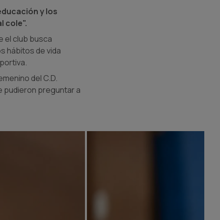
educación y los
l cole".
e el club busca
os hábitos de vida
portiva.
emenino del C.D.
e pudieron preguntar a