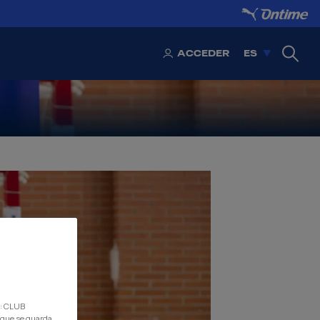
L
ACCEDER
ES
d: CLUB
 que se guarda