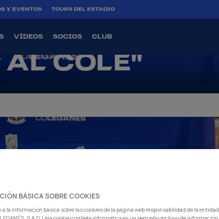
SITA EL CEIP
S Y EVENTOS
TOURS DEL ESTADIO
CHADO CON "E
S
VÍDEOS
SOCIOS
CLUB
 AL COLE"
CIÓN BÁSICA SOBRE COOKIES
 a la información básica sobre las cookies de la página web responsabilidad de la entida
EGANÉS, S.A.D. Una cookie o galleta informática es un pequeño archivo de información