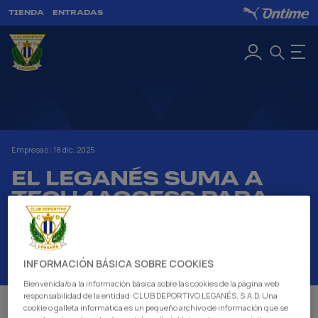
TIENDA
ENTRADAS
Empresas
|
18 dic. 2025
EL LEGANÉS SUMA A
TECH4ACCESS PARA
IMPULSAR LA
ACCESIBILIDAD
DIGITAL
INFORMACIÓN BÁSICA SOBRE COOKIES
Bienvenida/o a la información básica sobre las cookies de la página web
responsabilidad de la entidad: CLUB DEPORTIVO LEGANÉS, S.A.D. Una
cookie o galleta informática es un pequeño archivo de información que se
El C.D. Leganés ha firmado un acuerdo de patrocinio