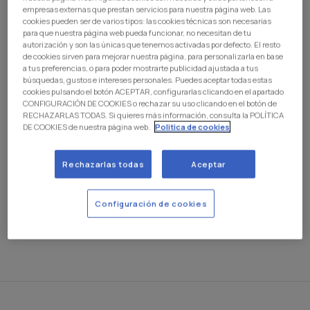
Balompié en el Estadio Carlos Belmonte,
empresas externas que prestan servicios para nuestra página web. Las
cookies pueden ser de varios tipos: las cookies técnicas son necesarias
correspondiente a la vigésima jornada de LALIGA
para que nuestra página web pueda funcionar, no necesitan de tu
HYPERMOTION.
autorización y son las únicas que tenemos activadas por defecto. El resto
de cookies sirven para mejorar nuestra página, para personalizarla en base
En total, el club dispondrá de 460 entradas remitidas por
a tus preferencias, o para poder mostrarte publicidad ajustada a tus
el club manchego, que podrán adquirirse por socios
búsquedas, gustos e intereses personales. Puedes aceptar todas estas
cookies pulsando el botón ACEPTAR, configurarlas clicando en el apartado
abonados al precio de 20€ cada una, mismo que se
CONFIGURACIÓN DE COOKIES o rechazar su uso clicando en el botón de
establecerá en el partido de la segunda vuelta entre
RECHAZARLAS TODAS. Si quieres más información, consulta la POLÍTICA
ambos conjuntos en el Estadio Ontime Butarque. Las
DE COOKIES de nuestra página web.
Politica de cookies
entradas estarán disponibles el lunes 29 y martes 30 de
10:00 a 20:00 horas en la Oficina de Atención al Socio.
Rechazarlas todas
Aceptar
Cada socio podrá adquirir una localidad presentando su
DNI y abono físico. Las entradas serán nominales, por lo
Configuración de cookies
que deberán incluir los mismos datos que el abono.