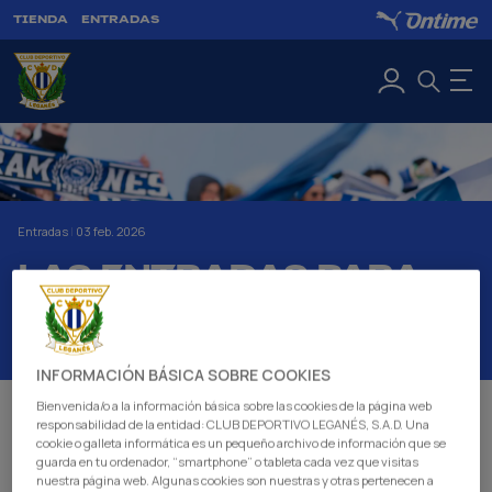
TIENDA
ENTRADAS
Entradas
|
03 feb. 2026
LAS ENTRADAS PARA
CÓRDOBA, A LA VENTA
EL PRÓXIMO LUNES
INFORMACIÓN BÁSICA SOBRE COOKIES
Bienvenida/o a la información básica sobre las cookies de la página web
El C.D. Leganés pone a la venta este lunes 9 de
responsabilidad de la entidad: CLUB DEPORTIVO LEGANÉS, S.A.D. Una
cookie o galleta informática es un pequeño archivo de información que se
febrero las entradas para el partido que disputará el
guarda en tu ordenador, “smartphone” o tableta cada vez que visitas
sábado 14 (14:00 horas) ante el Córdoba C.F. en el
nuestra página web. Algunas cookies son nuestras y otras pertenecen a