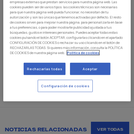
empresas externas que prestan servicios para nuestra página web. Las
Estadio Bahrain Victorious Nuevo Arcángel,
cookies pueden ser de varios tipos: las cookies técnicas son necesarias
correspondiente a la vigésimo sexta jornada de
para que nuestra página web pueda funcionar, no necesitan de tu
LALIGA HYPERMOTION.
autorización y son las únicas que tenemos activadas por defecto. El resto
de cookies sirven para mejorar nuestra página, para personalizarla en base
En total, el club dispondrá de 500 entradas remitidas por
a tus preferencias, o para poder mostrarte publicidad ajustada a tus
búsquedas, gustos e intereses personales. Puedes aceptar todas estas
el club andaluz, que podrán adquirirse por socios
cookies pulsando el botón ACEPTAR, configurarlas clicando en el apartado
abonados al precio de 20€ cada una. Las entradas
CONFIGURACIÓN DE COOKIES o rechazar su uso clicando en el botón de
estarán disponibles el lunes 9 y el martes 10 de 9:00 a
RECHAZARLAS TODAS. Si quieres más información, consulta la POLÍTICA
DE COOKIES de nuestra página web.
Politica de cookies
18:00 horas en la Oficina de Atención al Socio.
Cada socio podrá adquirir una localidad presentando su
Rechazarlas todas
Aceptar
DNI y abono físico. Las entradas serán nominales, por lo
que deberán incluir los mismos datos que el abono.
Configuración de cookies
NOTICIAS RELACIONADAS
VER TODAS