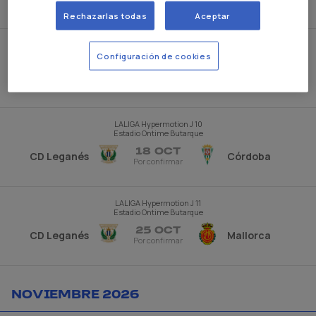
Por confirmar
Rechazarlas todas
Aceptar
LALIGA Hypermotion
J 9
UD Almería Stadium
Configuración de cookies
11 OCT
Almería
CD Leganés
Por confirmar
LALIGA Hypermotion
J 10
Estadio Ontime Butarque
18 OCT
CD Leganés
Córdoba
Por confirmar
LALIGA Hypermotion
J 11
Estadio Ontime Butarque
25 OCT
CD Leganés
Mallorca
Por confirmar
NOVIEMBRE 2026