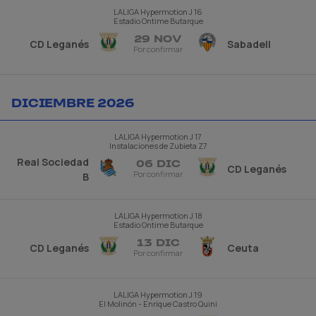
LALIGA Hypermotion
J 16
Estadio Ontime Butarque
29 NOV
CD Leganés
Sabadell
Por confirmar
DICIEMBRE 2026
LALIGA Hypermotion
J 17
Instalaciones de Zubieta Z7
Real Sociedad
06 DIC
CD Leganés
Por confirmar
B
LALIGA Hypermotion
J 18
Estadio Ontime Butarque
13 DIC
CD Leganés
Ceuta
Por confirmar
LALIGA Hypermotion
J 19
El Molinón - Enrique Castro Quini