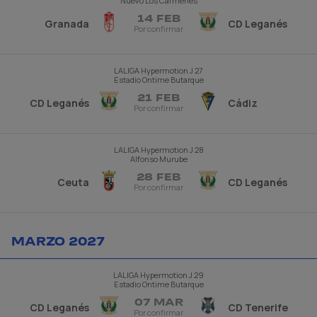
Nuevo Los Cármenes
14 FEB
Granada
CD Leganés
Por confirmar
LALIGA Hypermotion
J 27
Estadio Ontime Butarque
21 FEB
CD Leganés
Cádiz
Por confirmar
LALIGA Hypermotion
J 28
Alfonso Murube
28 FEB
Ceuta
CD Leganés
Por confirmar
MARZO 2027
LALIGA Hypermotion
J 29
Estadio Ontime Butarque
07 MAR
CD Leganés
CD Tenerife
Por confirmar