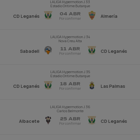
LALIGA Hypermotion
J 33
Estadio Ontime Butarque
04 ABR
CD Leganés
Almería
Por confirmar
LALIGA Hypermotion
J 34
Nova Creu Alta
11 ABR
Sabadell
CD Leganés
Por confirmar
LALIGA Hypermotion
J 35
Estadio Ontime Butarque
18 ABR
CD Leganés
Las Palmas
Por confirmar
LALIGA Hypermotion
J 36
Carlos Belmonte
25 ABR
Albacete
CD Leganés
Por confirmar