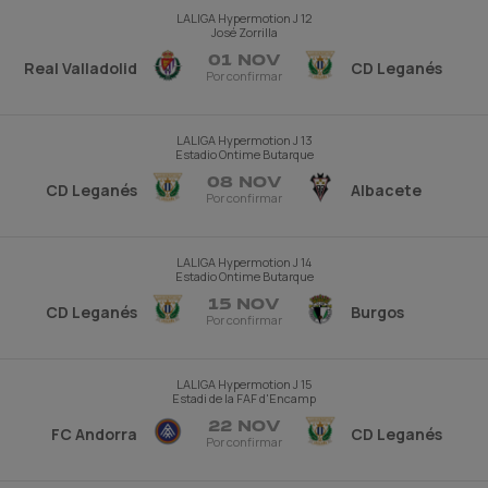
LALIGA Hypermotion
J 12
José Zorrilla
01 NOV
Real Valladolid
CD Leganés
Por confirmar
LALIGA Hypermotion
J 13
Estadio Ontime Butarque
08 NOV
CD Leganés
Albacete
Por confirmar
LALIGA Hypermotion
J 14
Estadio Ontime Butarque
15 NOV
CD Leganés
Burgos
Por confirmar
LALIGA Hypermotion
J 15
Estadi de la FAF d'Encamp
22 NOV
FC Andorra
CD Leganés
Por confirmar