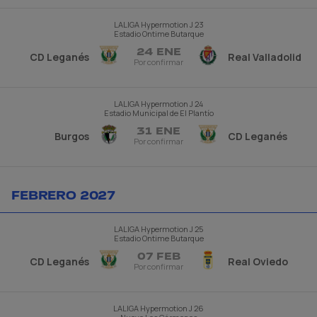
LALIGA Hypermotion
J 23
Estadio Ontime Butarque
24 ENE
CD Leganés
Real Valladolid
Por confirmar
LALIGA Hypermotion
J 24
Estadio Municipal de El Plantío
31 ENE
Burgos
CD Leganés
Por confirmar
FEBRERO 2027
LALIGA Hypermotion
J 25
Estadio Ontime Butarque
07 FEB
CD Leganés
Real Oviedo
Por confirmar
LALIGA Hypermotion
J 26