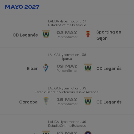
MAYO 2027
LALIGA Hypermotion
J 37
Estadio Ontime Butarque
Sporting de
02 MAY
CD Leganés
Por confirmar
Gijón
LALIGA Hypermotion
J 38
Ipurua
09 MAY
Eibar
CD Leganés
Por confirmar
LALIGA Hypermotion
J 39
Estadio Bahrain Victorious Nuevo Arcángel
16 MAY
Córdoba
CD Leganés
Por confirmar
LALIGA Hypermotion
J 40
Estadio Ontime Butarque
23 MAY