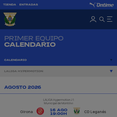
TIENDA
ENTRADAS
PRIMER EQUIPO
CALENDARIO
CALENDARIO
LALIGA HYPERMOTION
AGOSTO 2026
LALIGA Hypermotion
J 1
Municipal de Montilivi
16 AGO
Girona
CD Leganés
19
:
00H