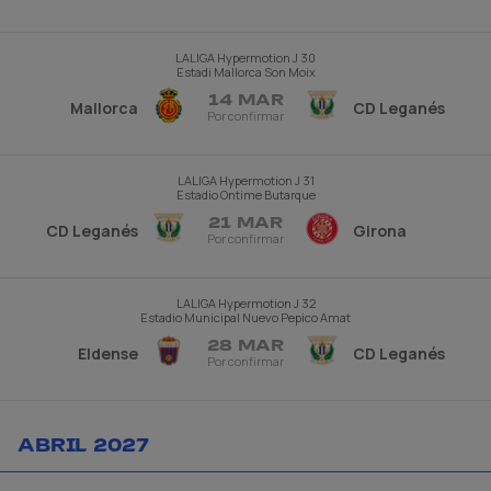
LALIGA Hypermotion
J 30
Estadi Mallorca Son Moix
14 MAR
Mallorca
CD Leganés
Por confirmar
LALIGA Hypermotion
J 31
Estadio Ontime Butarque
21 MAR
CD Leganés
Girona
Por confirmar
LALIGA Hypermotion
J 32
Estadio Municipal Nuevo Pepico Amat
28 MAR
Eldense
CD Leganés
Por confirmar
ABRIL 2027