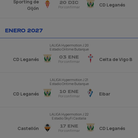
Sporting de
20 DIC
CD Leganés
Por confirmar
Gijón
ENERO 2027
LALIGA Hypermotion
J 20
Estadio Ontime Butarque
03 ENE
CD Leganés
Celta de Vigo B
Por confirmar
LALIGA Hypermotion
J 21
Estadio Ontime Butarque
10 ENE
CD Leganés
Eibar
Por confirmar
LALIGA Hypermotion
J 22
Estadio SkyFi Castalia
17 ENE
Castellón
CD Leganés
Por confirmar