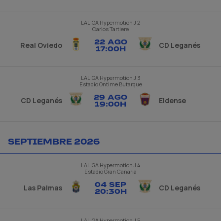
LALIGA Hypermotion
J 2
Carlos Tartiere
22 AGO
Real Oviedo
CD Leganés
17
:
00H
LALIGA Hypermotion
J 3
Estadio Ontime Butarque
29 AGO
CD Leganés
Eldense
19
:
00H
SEPTIEMBRE 2026
LALIGA Hypermotion
J 4
Estadio Gran Canaria
04 SEP
Las Palmas
CD Leganés
20
:
30H
LALIGA Hypermotion
J 5