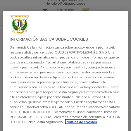
Heliodoro Rodríguez López
13 SEP
CD Tenerife
CD Leganés
Por confirmar
LALIGA Hypermotion
J 6
Estadio Ontime Butarque
INFORMACIÓN BÁSICA SOBRE COOKIES
20 SEP
CD Leganés
Granada
Bienvenida/o a la información básica sobre las cookies de la página web
Por confirmar
responsabilidad de la entidad: CLUB DEPORTIVO LEGANÉS, S.A.D. Una
cookie o galleta informática es un pequeño archivo de información que se
guarda en tu ordenador, “smartphone” o tableta cada vez que visitas
LALIGA Hypermotion
J 7
nuestra página web. Algunas cookies son nuestras y otras pertenecen a
Estadio Ontime Butarque
empresas externas que prestan servicios para nuestra página web. Las
27 SEP
cookies pueden ser de varios tipos: las cookies técnicas son necesarias
CD Leganés
Castellón
Por confirmar
para que nuestra página web pueda funcionar, no necesitan de tu
autorización y son las únicas que tenemos activadas por defecto. El resto
de cookies sirven para mejorar nuestra página, para personalizarla en base
a tus preferencias, o para poder mostrarte publicidad ajustada a tus
búsquedas, gustos e intereses personales. Puedes aceptar todas estas
OCTUBRE 2026
cookies pulsando el botón ACEPTAR, configurarlas clicando en el apartado
CONFIGURACIÓN DE COOKIES o rechazar su uso clicando en el botón de
RECHAZARLAS TODAS. Si quieres más información, consulta la POLÍTICA
LALIGA Hypermotion
J 8
JP Financial Estadio
DE COOKIES de nuestra página web.
Politica de cookies
04 OCT
Cádiz
CD Leganés