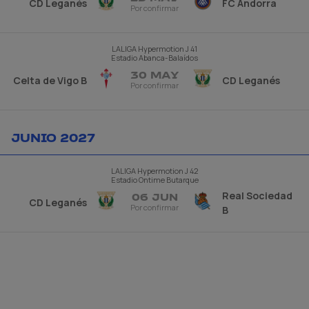
CD Leganés
FC Andorra
Por confirmar
LALIGA Hypermotion
J 41
Estadio Abanca-Balaídos
30 MAY
Celta de Vigo B
CD Leganés
Por confirmar
JUNIO 2027
LALIGA Hypermotion
J 42
Estadio Ontime Butarque
Real Sociedad
06 JUN
CD Leganés
Por confirmar
B