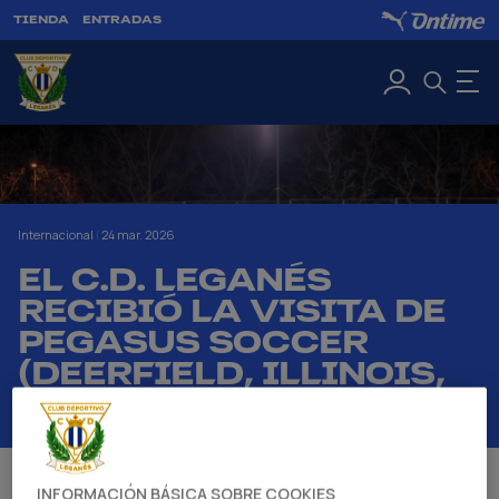
TIENDA
ENTRADAS
Internacional
|
24 mar. 2026
EL C.D. LEGANÉS
RECIBIÓ LA VISITA DE
PEGASUS SOCCER
(DEERFIELD, ILLINOIS,
EE.UU.)
Un encuentro deportivo que impulsa la
INFORMACIÓN BÁSICA SOBRE COOKIES