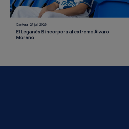
Cantera
|
27 jul. 2026
El Leganés B incorpora al extremo Álvaro
Moreno