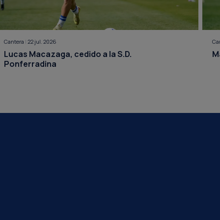
Cantera
|
22 jul. 2026
Ca
Lucas Macazaga, cedido a la S.D.
Ma
Ponferradina