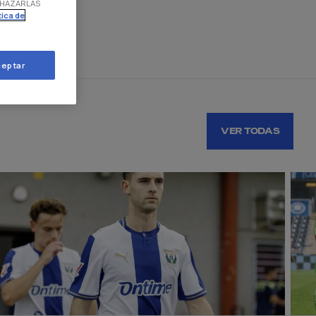
RECHAZARLAS
tica de
eptar
VER TODAS