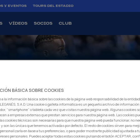
S Y EVENTOS
TOURS DEL ESTADIO
SADO AL ATLA
S
VÍDEOS
SOCIOS
CLUB
Atlas F.C. llegaron a un acuerdo para el traspaso del ataca
 de 26 años de edad, al club mexicano.
CIÓN BÁSICA SOBRE COOKIES
erdiano cierra su etapa como blanquiazul tras año y medio en 
 a la información básica sobre las cookies de la página web responsabilidad de la entida
 2025 procedente del Aberdeen escocés, disputando 48 partid
EGANÉS, S.A.D. Una cookie o galleta informática es un pequeño archivo de información
dor, “smartphone” o tableta cada vez que visitas nuestra página web. Algunas cookies s
en los que anotó cuatro goles.
ecen a empresas externas que prestan servicios para nuestra página web. Las cookies pu
sea la mejor de las suertes en esta nueva etapa profesional.
: las cookies técnicas son necesarias para que nuestra página web pueda funcionar, no ne
 y son las únicas que tenemos activadas por defecto. El resto de cookies sirven para mej
 personalizarla en base a tus preferencias, o para poder mostrarte publicidad ajustada a
ereses personales. Puedes aceptar todas estas cookies pulsando el botón ACEPTAR, conf