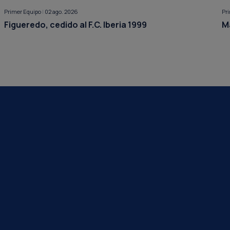
Primer Equipo
|
02 ago. 2026
Pr
Figueredo, cedido al F.C. Iberia 1999
M