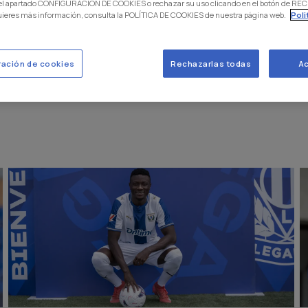
 el apartado CONFIGURACIÓN DE COOKIES o rechazar su uso clicando en el botón de 
uieres más información, consulta la POLÍTICA DE COOKIES de nuestra página web.
Poli
ración de cookies
Rechazarlas todas
Ac