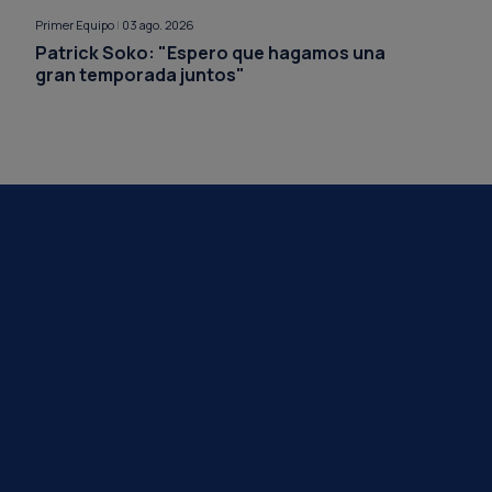
Primer Equipo
|
03 ago. 2026
Patrick Soko: "Espero que hagamos una
gran temporada juntos"