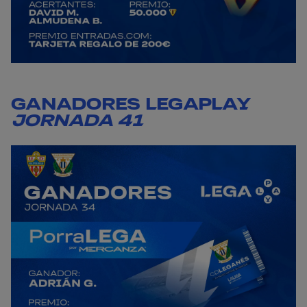
GANADORES LEGAPLAY
JORNADA 41