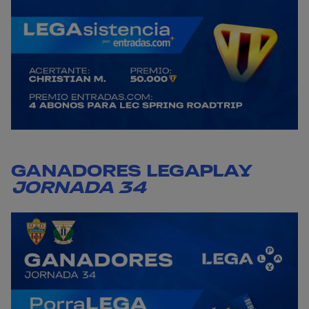
GANADORES LEGAPLAY
JORNADA 34