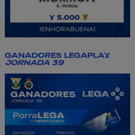
GANADORES LEGAPLAY
JORNADA 39