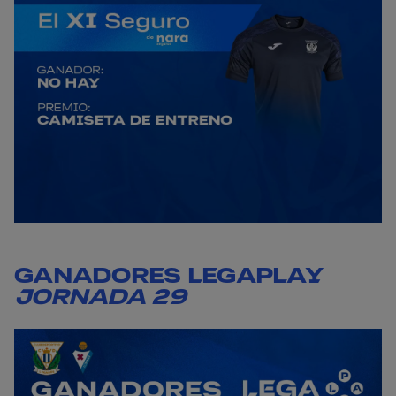
GANADORES LEGAPLAY
JORNADA 29