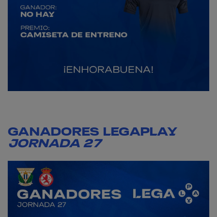
GANADORES LEGAPLAY
JORNADA 27