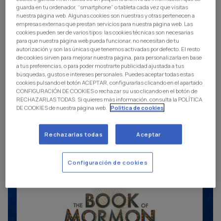
guarda en tu ordenador, “smartphone” o tableta cada vez que visitas
nuestra página web. Algunas cookies son nuestras y otras pertenecen a
empresas externas que prestan servicios para nuestra página web. Las
cookies pueden ser de varios tipos: las cookies técnicas son necesarias
para que nuestra página web pueda funcionar, no necesitan de tu
autorización y son las únicas que tenemos activadas por defecto. El resto
de cookies sirven para mejorar nuestra página, para personalizarla en base
a tus preferencias, o para poder mostrarte publicidad ajustada a tus
búsquedas, gustos e intereses personales. Puedes aceptar todas estas
cookies pulsando el botón ACEPTAR, configurarlas clicando en el apartado
CONFIGURACIÓN DE COOKIES o rechazar su uso clicando en el botón de
RECHAZARLAS TODAS. Si quieres más información, consulta la POLÍTICA
DE COOKIES de nuestra página web.
Politica de cookies
Rechazarlas todas
Aceptar
Configuración de cookies