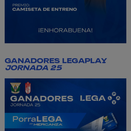
GANADORES LEGAPLAY
JORNADA 25