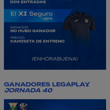
GANADORES LEGAPLAY
JORNADA 40