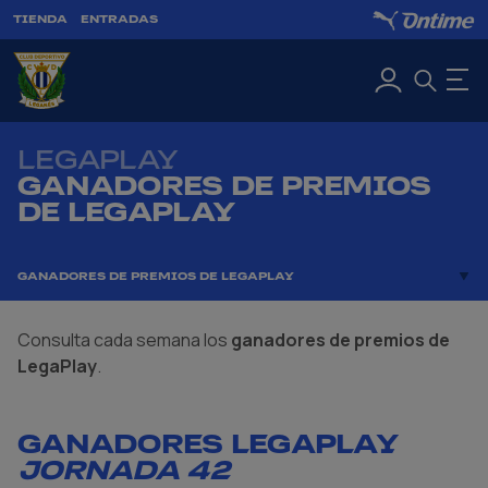
TIENDA
ENTRADAS
LEGAPLAY
GANADORES DE PREMIOS
DE LEGAPLAY
GANADORES DE PREMIOS DE LEGAPLAY
Consulta cada semana los
ganadores de premios de
LegaPlay
.
GANADORES LEGAPLAY
JORNADA 42