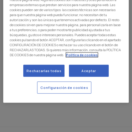
Estadio El Molinón - Enrique Castro, "Quini" frente al
empresas externas que prestan servicios para nuestra página web. Las
Real Sporting, correspondiente a la jornada 28 de
cookies pueden ser de varios tipos: las cookies técnicas son necesarias
para que nuestra página web pueda funcionar, no necesitan de tu
LALIGA HYPERMOTION.
autorización y son las únicas que tenemos activadas por defecto. El resto
de cookies sirven para mejorar nuestra página, para personalizarla en base
El club
ha financiado íntegramente las entradas enviadas
a tus preferencias, o para poder mostrarte publicidad ajustada a tus
por el club asturiano, como ya anunció hace unos días
búsquedas, gustos e intereses personales. Puedes aceptar todas estas
con el importe recaudado en la comercialización de los
cookies pulsando el botón ACEPTAR, configurarlas clicando en el apartado
CONFIGURACIÓN DE COOKIES o rechazar su uso clicando en el botón de
servicios de día de partido durante el encuentro entre el
RECHAZARLAS TODAS. Si quieres más información, consulta la POLÍTICA
Rayo Vallecano y el Atlético de Madrid, que se disputó el
DE COOKIES de nuestra página web.
Politica de cookies
domingo 15 de febrero en el Estadio Ontime Butarque.
La dirección del club, ante un evento no previsto en el
Rechazarlas todas
Aceptar
estadio, ha querido tener este gesto con sus abonados
para que todos aquellos que han querido apoyar al
Configuración de cookies
equipo en Gijón no tengan que abonar el precio de la
entrada.