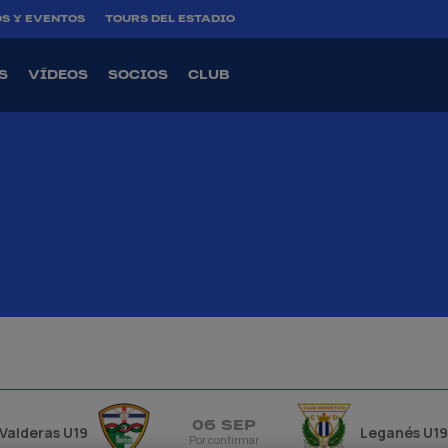
S Y EVENTOS
TOURS DEL ESTADIO
S
VÍDEOS
SOCIOS
CLUB
06 SEP
 Valderas U19
Leganés U19
Por confirmar