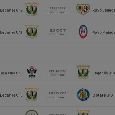
18 OCT
Leganés U19
Rayo Vallec
Por confirmar
25 OCT
Leganés U19
Rayo Majad
Por confirmar
01 NOV
 la Reina U19
Leganés U19
Por confirmar
08 NOV
Leganés U19
Getafe U19
Por confirmar