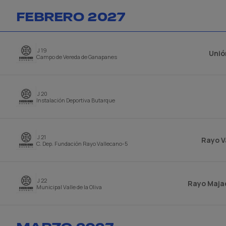
FEBRERO 2027
J 19
Unió
Campo de Vereda de Ganapanes
J 20
Instalación Deportiva Butarque
J 21
Rayo V
C. Dep. Fundación Rayo Vallecano-5
J 22
Rayo Maja
Municipal Valle de la Oliva