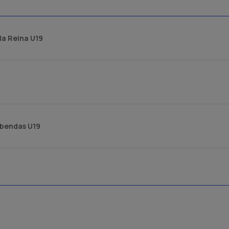
la Reina U19
obendas U19