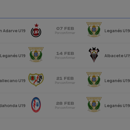
07 FEB
n Adarve U19
Leganés U19
Por confirmar
14 FEB
Leganés U19
Albacete U1
Por confirmar
21 FEB
allecano U19
Leganés U19
Por confirmar
28 FEB
dahonda U19
Leganés U19
Por confirmar