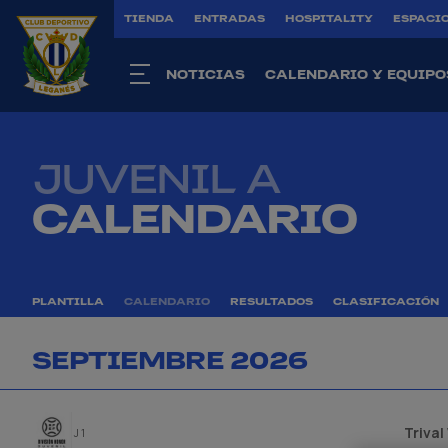
TIENDA
ENTRADAS
HOSPITALITY
ESPACIO
NOTICIAS
CALENDARIO Y EQUIPO
JUVENIL A
CALENDARIO
PLANTILLA
CALENDARIO
RESULTADOS
CLASIFICACIÓN
SEPTIEMBRE 2026
Trival
J 1