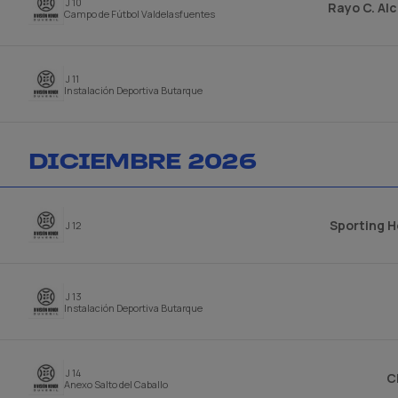
J 10
Rayo C. Al
Campo de Fútbol Valdelasfuentes
J 11
Instalación Deportiva Butarque
DICIEMBRE 2026
Sporting H
J 12
J 13
Instalación Deportiva Butarque
J 14
C
Anexo Salto del Caballo