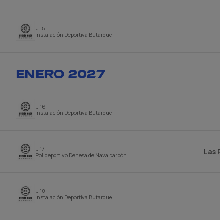
J 15
Instalación Deportiva Butarque
ENERO 2027
J 16
Instalación Deportiva Butarque
J 17
Las 
Polideportivo Dehesa de Navalcarbón
J 18
Instalación Deportiva Butarque