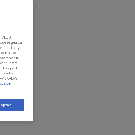
F U19
d: CLUB
 que se guarda
on nuestras y
eden ser de
cesitan de tu
orar nuestra
 tus búsquedas,
igurarlas
RECHAZARLAS
tica de
e U19
eptar