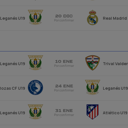
20 DIC
Leganés U19
Real Madrid
Por confirmar
10 ENE
Leganés U19
Trival Valde
Por confirmar
24 ENE
Rozas CF U19
Leganés U19
Por confirmar
31 ENE
Leganés U19
Atlético U19
Por confirmar