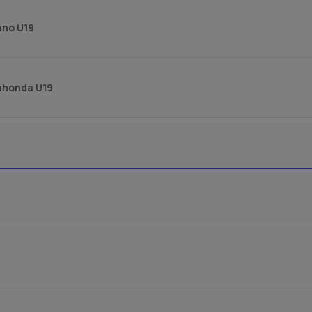
ano U19
ahonda U19