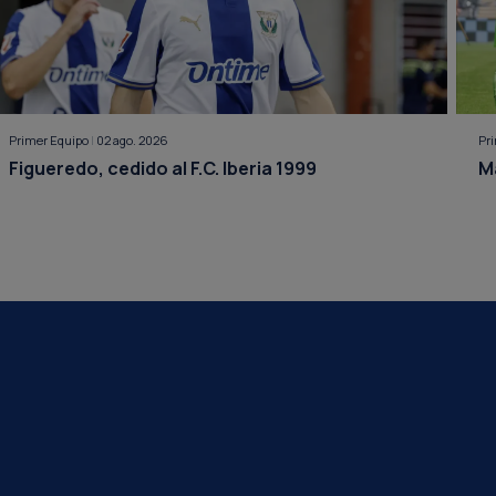
Primer Equipo
|
02 ago. 2026
Pr
Figueredo, cedido al F.C. Iberia 1999
M