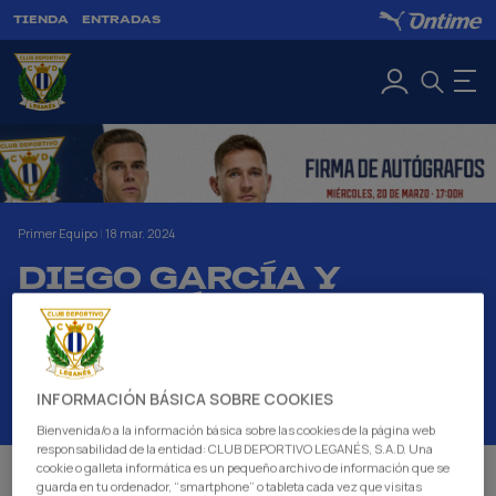
TIENDA
ENTRADAS
Primer Equipo
|
18 mar. 2024
DIEGO GARCÍA Y
JORGE SÁENZ TE
ESPERAN ESTE
MIÉRCOLES EN
LEGASTORE
INFORMACIÓN BÁSICA SOBRE COOKIES
Bienvenida/o a la información básica sobre las cookies de la página web
responsabilidad de la entidad: CLUB DEPORTIVO LEGANÉS, S.A.D. Una
cookie o galleta informática es un pequeño archivo de información que se
LOS JUGADORES PEPINEROS FIRMARÁN
guarda en tu ordenador, “smartphone” o tableta cada vez que visitas