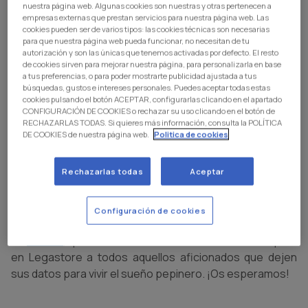
DE 17:00 A 18:00 HORAS EN NUESTRA
nuestra página web. Algunas cookies son nuestras y otras pertenecen a
TIENDA DE BUTARQUE JUNTO A EXCOM.
empresas externas que prestan servicios para nuestra página web. Las
cookies pueden ser de varios tipos: las cookies técnicas son necesarias
para que nuestra página web pueda funcionar, no necesitan de tu
Los jugadores del C.D. Leganés Diego García y Jorge
autorización y son las únicas que tenemos activadas por defecto. El resto
Sáenz estarán este miércoles en la Legastore del
de cookies sirven para mejorar nuestra página, para personalizarla en base
a tus preferencias, o para poder mostrarte publicidad ajustada a tus
Estadio Municipal Butarque de 17:00 a 18:00 horas
búsquedas, gustos e intereses personales. Puedes aceptar todas estas
para firmar autógrafos y compartir una tarde con la
cookies pulsando el botón ACEPTAR, configurarlas clicando en el apartado
CONFIGURACIÓN DE COOKIES o rechazar su uso clicando en el botón de
afición pepinera y con nuestros amigos de Excom.
RECHAZARLAS TODAS. Si quieres más información, consulta la POLÍTICA
Diego García, máximo goleador del equipo hasta el
DE COOKIES de nuestra página web.
Politica de cookies
momento con once tantos, y Jorge Sáenz, uno de los
capitanes de la plantilla, estarán a disposición de los
Rechazarlas todas
Aceptar
aficionados blanquiazules en nuestra tienda de Butarque
antes de la visita del sábado al Villarreal 'B'.
Configuración de cookies
En el acto estarán presentes también nuestros amigos
de
Excom
, que ofrecerán 5€ de descuento en compras
en Legastore a todos aquellos aficionados que dejen
sus datos para vivir el sueño pepinero. ¡Os esperamos!