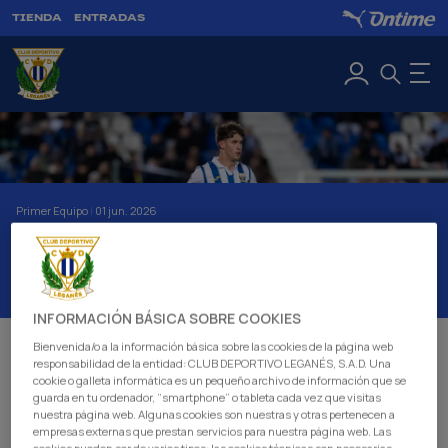
TIENDA
ENTRADAS
Primer Equipo
|
01 jun. 2026
PARTE MÉDICO:
MARCOS LEIVA
INFORMACIÓN BÁSICA SOBRE COOKIES
Bienvenida/o a la información básica sobre las cookies de la página web
El jugador del C.D. Leganés Marcos Leiva sufre una
responsabilidad de la entidad: CLUB DEPORTIVO LEGANÉS, S.A.D. Una
rotura del ligamento cruzado anterior de la rodilla
cookie o galleta informática es un pequeño archivo de información que se
guarda en tu ordenador, “smartphone” o tableta cada vez que visitas
izquierda.
nuestra página web. Algunas cookies son nuestras y otras pertenecen a
empresas externas que prestan servicios para nuestra página web. Las
El joven defensor de 21 años de la Cantera Pepinera, que