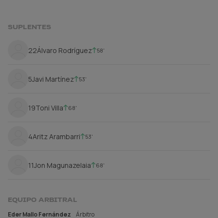
SUPLENTES
22
Álvaro Rodríguez
58'
5
Javi Martínez
53'
19
Toni Villa
68'
4
Aritz Arambarri
53'
11
Jon Magunazelaia
68'
EQUIPO ARBITRAL
Eder Mallo Fernández
Árbitro