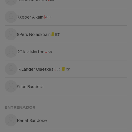
7
Xeber Alkain
68'
8
Peru Nolaskoain
93'
20
Javi Martón
68'
14
Lander Olaetxea
53'
42'
9
Jon Bautista
ENTRENADOR
Beñat San José