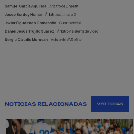
Samuel García Aguilera
Árbitro de Línea#1
Josep Bordoy Homar
Árbitro de Línea#2
Javier Figueiredo Comesaña
Cuarto oficial
Daniel Jesús Trujillo Suárez
Árbitro Asistente de Vídeo
Sergiu Claudiu Muresan
Asistente VAR oficial
NOTICIAS RELACIONADAS
VER TODAS