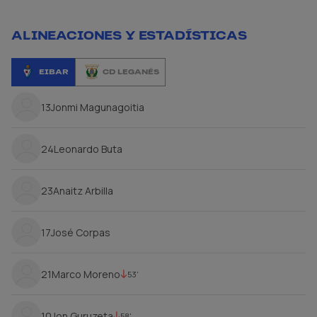
ALINEACIONES Y ESTADÍSTICAS
EIBAR
CD LEGANÉS
13
Jonmi Magunagoitia
24
Leonardo Buta
23
Anaitz Arbilla
17
José Corpas
21
Marco Moreno
53'
10
Jon Guruzeta
58'