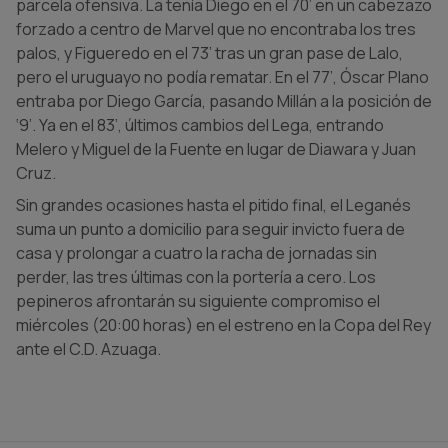
parcela ofensiva. La tenía Diego en el 70’ en un cabezazo
forzado a centro de Marvel que no encontraba los tres
palos, y Figueredo en el 73’ tras un gran pase de Lalo,
pero el uruguayo no podía rematar. En el 77’, Óscar Plano
entraba por Diego García, pasando Millán a la posición de
‘9’. Ya en el 83’, últimos cambios del Lega, entrando
Melero y Miguel de la Fuente en lugar de Diawara y Juan
Cruz.
Sin grandes ocasiones hasta el pitido final, el Leganés
suma un punto a domicilio para seguir invicto fuera de
casa y prolongar a cuatro la racha de jornadas sin
perder, las tres últimas con la portería a cero. Los
pepineros afrontarán su siguiente compromiso el
miércoles (20:00 horas) en el estreno en la Copa del Rey
ante el C.D. Azuaga.