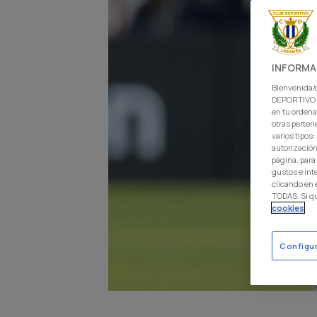
INFORMA
Bienvenida/o
DEPORTIVO L
en tu ordena
otras perten
varios tipos
autorización
página, para
gustos e int
clicando en
TODAS. Si q
cookies
Configu