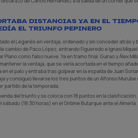
testarazo de Carlos Hernández a la salida de un córner que 
ortaba distancias ya en el tiem
edía el triunfo pepinero
ado el Leganés en ventaja, ordenado y sin conceder atrás y 
oble cambio de Paco López, entrando Figueredo e Ignasi Miquel 
 Plano como falso nueve. Ya en tramo final, Guirao y Álex Mi
mantener la ventaja, que se vería acortada en el tiempo añad
 en el palo y entraba tras golpear en la espalda de Juan Soria
a y consiguió llevarse los tres puntos de un Alfonso Murube
er partido de la temporada.
senda del triunfo y se coloca con 18 puntos en la clasificación
sábado (18:30 horas) en el Ontime Butarque ante el Almería.