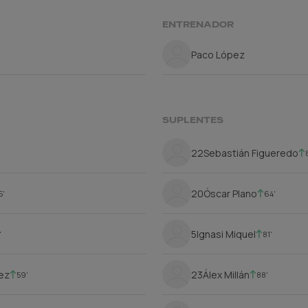
ENTRENADOR
Paco López
SUPLENTES
22
Sebastián Figueredo
20
Óscar Plano
5'
64'
5
Ignasi Miquel
'
81'
uez
23
Álex Millán
59'
88'