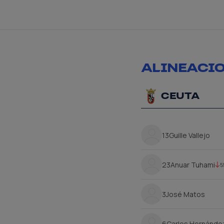
ALINEACIO
CEUTA
13
Guille Vallejo
23
Anuar Tuhami
5
3
José Matos
6
Carlos Hernánde