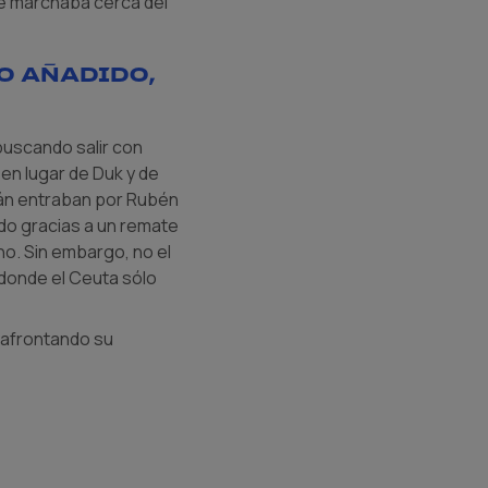
se marchaba cerca del
po añadido,
buscando salir con
en lugar de Duk y de
llán entraban por Rubén
ido gracias a un remate
no. Sin embargo, no el
 donde el Ceuta sólo
, afrontando su