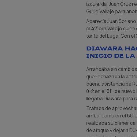
izquierda, Juan Cruz r
Guille Vallejo para ano
Aparecía Juan Soriano 
el 42’ era Vallejo qui
tanto del Lega. Con el
Diawara hac
inicio de l
Arrancaba sin cambios
que rechazaba la defens
buena asistencia de Rub
0-2 en el 51’: de nuevo
llegaba Diawara para 
Trataba de aprovechar 
arriba, como en el 60’
realizaba su primer ca
de ataque y dejar a Du