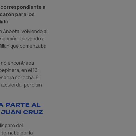
do correspondiente a
caron para los
dido.
n Anoeta, volviendo al
r sanción relevando a
 Millán que comenzaba
e no encontraba
epinera, en el 16’,
sde la derecha. El
izquierda, pero sin
a parte al
 Juan Cruz
disparo del
internaba por la