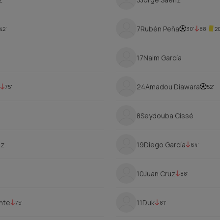
7
Rubén Peña
42'
30'
88'
20
17
Naim García
24
Amadou Diawara
75'
52'
8
Seydouba Cissé
ez
19
Diego García
64'
10
Juan Cruz
88'
ente
11
Duk
75'
81'