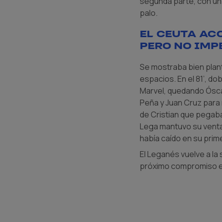
segunda parte, con un 
palo.
El Ceuta ac
pero no imp
Se mostraba bien plant
espacios. En el 81’, d
Marvel, quedando Óscar
Peña y Juan Cruz para 
de Cristian que pegaba
Lega mantuvo su ventaj
había caído en su prim
El Leganés vuelve a la 
próximo compromiso el 