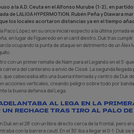
puso a la A.D. Ceuta en el Alfonso Murube (1-2), en parti
nada de LALIGA HYPERMOTION. Rubén Peña y Diawara mar
que los locales acortaron distancias ya en el tiempo aña
a Paco López en su once inicial respecto a la última jornada e
ña, en lugar de Figueredo en el carril diestro, Duk tras cumpli
García ocupando la punta de ataque en detrimento de un Álex
illo.
o con un primer remate de Naim para el Leganés en el 5’ qu
a carrera del canterano a envío de Cissé. La segunda llegada p
o, que cabeceaba alto una buena internada y centro de Duk de
n acciones verticales, creando peligro sobre todo por banda 
ante la buena defensa del Lega.
adelantaba al Lega en la primer
un rechace tras tiro al palo de
Duk en el 28’ con un libre directo cerca de la frontal, pero el 
aba con la barrera ceutí. En el 30’ iba a llegar el 0-1: Duk se 