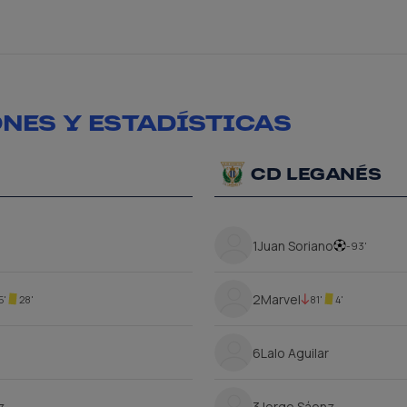
NES Y ESTADÍSTICAS
CD LEGANÉS
1
Juan Soriano
-93'
2
Marvel
5'
28'
81'
4'
6
Lalo Aguilar
z
3
Jorge Sáenz