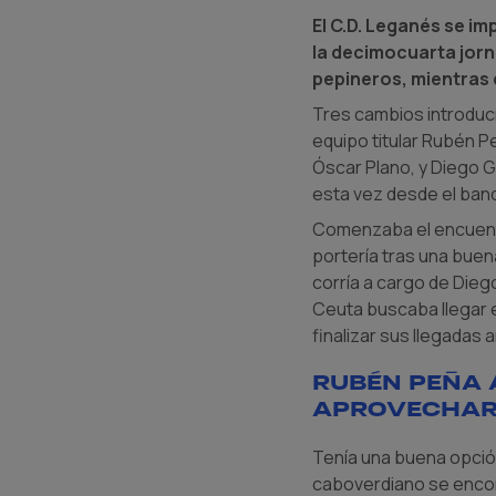
El C.D. Leganés se im
la decimocuarta jor
pepineros, mientras 
Tres cambios introducí
equipo titular Rubén Pe
Óscar Plano, y Diego 
esta vez desde el banqu
Comenzaba el encuentr
portería tras una buen
corría a cargo de Dieg
Ceuta buscaba llegar e
finalizar sus llegadas 
Rubén Peña 
aprovechar 
Tenía una buena opción 
caboverdiano se encontr