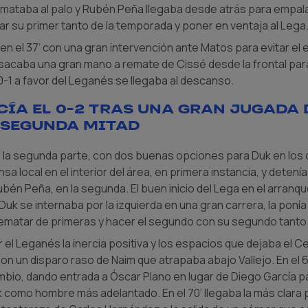
emataba al palo y Rubén Peña llegaba desde atrás para empalarla
tar su primer tanto de la temporada y poner en ventaja al Lega
en el 37’ con una gran intervención ante Matos para evitar el
en sacaba una gran mano a remate de Cissé desde la frontal par
 0-1 a favor del Leganés se llegaba al descanso.
ía el 0-2 tras una gran jugada 
a segunda mitad
 la segunda parte, con dos buenas opciones para Duk en los
a local en el interior del área, en primera instancia, y detenía 
én Peña, en la segunda. El buen inicio del Lega en el arranque
 Duk se internaba por la izquierda en una gran carrera, la ponía
rematar de primeras y hacer el segundo con su segundo tanto
el Leganés la inercia positiva y los espacios que dejaba el C
 con un disparo raso de Naim que atrapaba abajo Vallejo. En el 
mbio, dando entrada a Óscar Plano en lugar de Diego García pa
k como hombre más adelantado. En el 70’ llegaba la más clara p