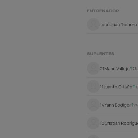
ENTRENADOR
José Juan Romero
SUPLENTES
21
Manu Vallejo
75'
11
Juanto Ortuño
7
14
Yann Bodiger
74
10
Cristian Rodríg