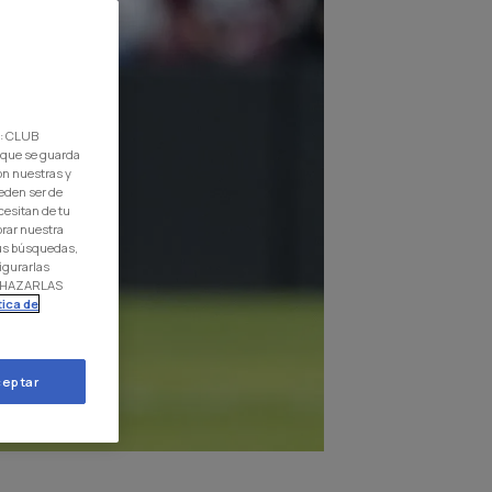
d: CLUB
 que se guarda
on nuestras y
eden ser de
cesitan de tu
orar nuestra
 tus búsquedas,
igurarlas
RECHAZARLAS
tica de
eptar