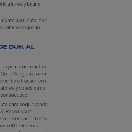
 a la red y batir a
.
 empate del Ceuta. Y en
a evitar el segundo
de Duk al
 dos primeros minutos
Guille Vallejo tras una
 se iba a traducir en el
 al área y desde atrás
 consecutivo.
euta para seguir yendo
63’, Paco López
ra refrescar el frente
ara el Ceuta en la