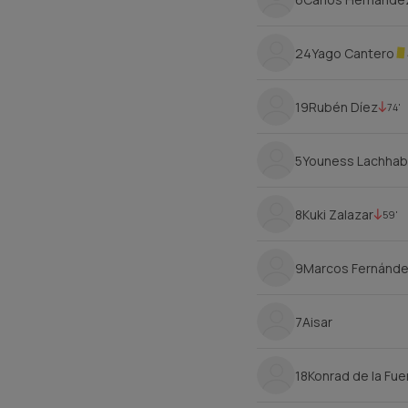
24
Yago Cantero
19
Rubén Díez
74'
5
Youness Lachhab
8
Kuki Zalazar
59'
9
Marcos Fernánd
7
Aisar
18
Konrad de la Fu