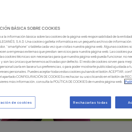
CIÓN BÁSICA SOBRE COOKIES
 a la información básica sobre las cookies de la página web responsabilidad de la entida
EGANÉS, S.A.D. Una cookie o galleta informática es un pequeño archivo de información
dor, “smartphone” o tableta cada vez que visitas nuestra página web. Algunas cookies s
ecen a empresas externas que prestan servicios para nuestra página web. Las cookies pu
: las cookies técnicas son necesarias para que nuestra página web pueda funcionar, no ne
 y son las únicas que tenemos activadas por defecto. El resto de cookies sirven para mej
 personalizarla en base a tus preferencias, o para poder mostrarte publicidad ajustada a
ereses personales. Puedes aceptar todas estas cookies pulsando el botón ACEPTAR, conf
 el apartado CONFIGURACIÓN DE COOKIES o rechazar su uso clicando en el botón de 
uieres más información, consulta la POLÍTICA DE COOKIES de nuestra página web.
Poli
ración de cookies
Rechazarlas todas
Ac