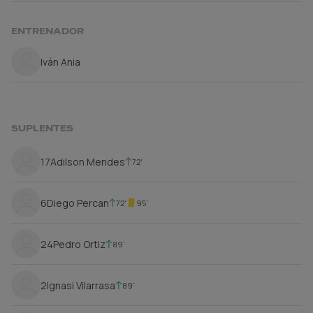
ENTRENADOR
Iván Ania
SUPLENTES
17
Adilson Mendes
72'
6
Diego Percan
72'
95'
24
Pedro Ortiz
89'
2
Ignasi Vilarrasa
89'