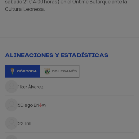
sábado 21 (14:00 horas) en el Ontime Butarque ante la
Cultural Leonesa.
ALINEACIONES Y ESTADÍSTICAS
CÓRDOBA
CD LEGANÉS
1
Iker Álvarez
5
Diego Bri
89'
22
Trilli