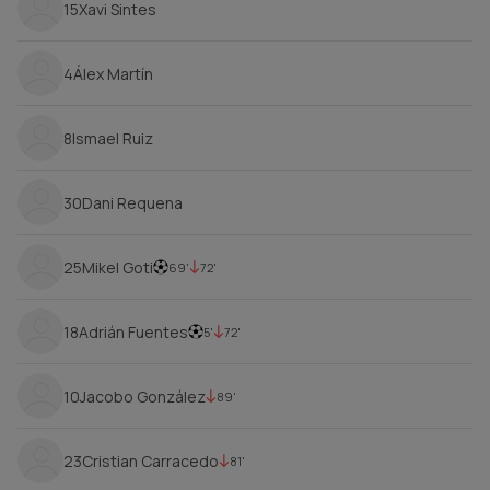
15
Xavi Sintes
4
Álex Martín
8
Ismael Ruiz
30
Dani Requena
25
Mikel Goti
69'
72'
18
Adrián Fuentes
5'
72'
10
Jacobo González
89'
23
Cristian Carracedo
81'