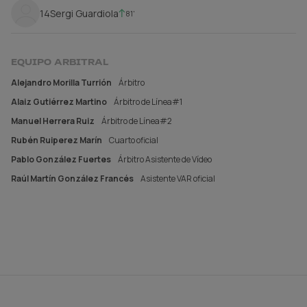
14
Sergi Guardiola
81'
EQUIPO ARBITRAL
Alejandro Morilla Turrión
Árbitro
Alaiz Gutiérrez Martino
Árbitro de Línea#1
Manuel Herrera Ruiz
Árbitro de Línea#2
Rubén Ruiperez Marín
Cuarto oficial
Pablo González Fuertes
Árbitro Asistente de Vídeo
Raúl Martín González Francés
Asistente VAR oficial