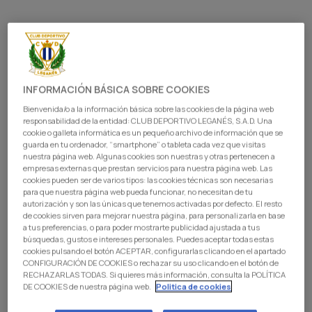
INFORMACIÓN BÁSICA SOBRE COOKIES
Bienvenida/o a la información básica sobre las cookies de la página web
responsabilidad de la entidad: CLUB DEPORTIVO LEGANÉS, S.A.D. Una
cookie o galleta informática es un pequeño archivo de información que se
guarda en tu ordenador, “smartphone” o tableta cada vez que visitas
nuestra página web. Algunas cookies son nuestras y otras pertenecen a
empresas externas que prestan servicios para nuestra página web. Las
cookies pueden ser de varios tipos: las cookies técnicas son necesarias
para que nuestra página web pueda funcionar, no necesitan de tu
El entrenador del C.D. Leganés, Igor Oca,
autorización y son las únicas que tenemos activadas por defecto. El resto
compareció este sábado en rueda de prensa al
de cookies sirven para mejorar nuestra página, para personalizarla en base
a tus preferencias, o para poder mostrarte publicidad ajustada a tus
término del partido que enfrentó al equipo pepinero
búsquedas, gustos e intereses personales. Puedes aceptar todas estas
y al Real Sporting en el Estadio Ontime Butarque,
cookies pulsando el botón ACEPTAR, configurarlas clicando en el apartado
correspondiente a la decimonovena jornada de
CONFIGURACIÓN DE COOKIES o rechazar su uso clicando en el botón de
RECHAZARLAS TODAS. Si quieres más información, consulta la POLÍTICA
LALIGA HYPERMOTION, que concluyó con victoria
DE COOKIES de nuestra página web.
Politica de cookies
visitante por 0-1.