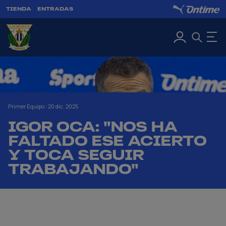
TIENDA
ENTRADAS
Primer Equipo
|
20 dic. 2025
IGOR OCA: "NOS HA
FALTADO ESE ACIERTO
Y TOCA SEGUIR
TRABAJANDO"