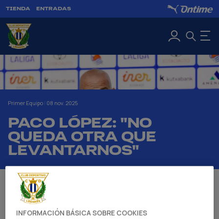
TIENDA
ENTRADAS
Primer Equipo
|
08 nov. 2025
PACO LÓPEZ: "NO
QUEDA OTRA QUE
LEVANTARNOS"
INFORMACIÓN BÁSICA SOBRE COOKIES