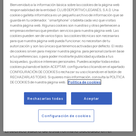
Bienvenida/o a la información básica sobre las cookies de la página web
responsabilidad de la entidad: CLUB DEPORTIVO LEGANÉS, S.A.D. Una
cookie o galleta informática es un pequeño archivo de información que se
guarda en tu ordenador, “smartphone” o tableta cada vez que visitas
nuestra página web. Algunas cookies son nuestras y otras pertenecen a
empresas externas que prestan servicios para nuestra página web. Las
cookies pueden ser de varios tipos: las cookies técnicas son necesarias
para que nuestra página web pueda funcionar, no necesitan de tu
autorización y son las únicas que tenemos activadas por defecto. El resto
de cookies sirven para mejorar nuestra página, para personalizarla en base
a tus preferencias, o para poder mostrarte publicidad ajustada a tus
búsquedas, gustos e intereses personales. Puedes aceptar todas estas
cookies pulsando el botón ACEPTAR, configurarlas clicando en el apartado
CONFIGURACIÓN DE COOKIES o rechazar su uso clicando en el botón de
El entrenador del C.D. Leganés, Paco López,
RECHAZARLAS TODAS. Si quieres más información, consulta la POLÍTICA
DE COOKIES de nuestra página web.
Politica de cookies
compareció este sábado en rueda de prensa al
término del partido que enfrentó al equipo pepinero
y a la Real Sociedad 'B' en Anoeta, correspondiente
Rechazarlas todas
Aceptar
a la decimotercera jornada de LALIGA
HYPERMOTION, y que terminó con victoria local por
Configuración de cookies
2-1.
El técnico valoró de esta forma lo sucedido en el