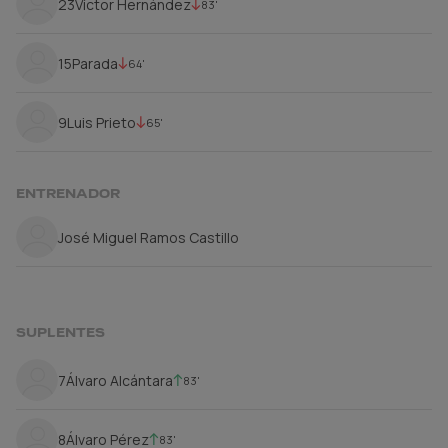
23
Víctor Hernández
83'
15
Parada
64'
9
Luis Prieto
65'
ENTRENADOR
José Miguel Ramos Castillo
SUPLENTES
7
Álvaro Alcántara
83'
8
Álvaro Pérez
83'