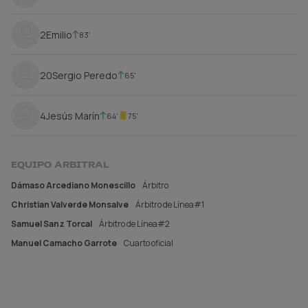
2
Emilio
83'
20
Sergio Peredo
65'
4
Jesús Marín
64'
75'
EQUIPO ARBITRAL
Dámaso Arcediano Monescillo
Árbitro
Christian Valverde Monsalve
Árbitro de Línea#1
Samuel Sanz Torcal
Árbitro de Línea#2
Manuel Camacho Garrote
Cuarto oficial