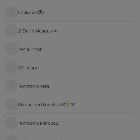
5
Zakarías
7'
21
David Alcaraz
83'
19
Ale Limón
22
Juanpe
10
Antonio Vera
6
Mohamed Konaté
83'
25'
16
Antonio Márquez