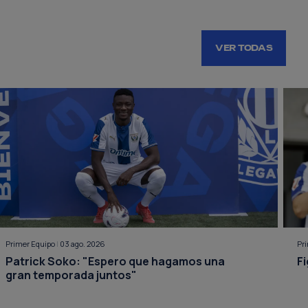
VER TODAS
Primer Equipo
|
03 ago. 2026
Pr
Patrick Soko: "Espero que hagamos una
Fi
gran temporada juntos"