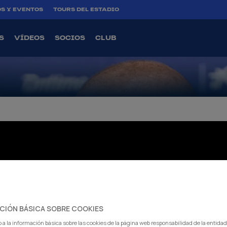
AS COSAS MU
S Y EVENTOS
TOURS DEL ESTADIO
ANAR EN
S
VÍDEOS
SOCIOS
CLUB
CIÓN BÁSICA SOBRE COOKIES
 a la información básica sobre las cookies de la página web responsabilidad de la entida