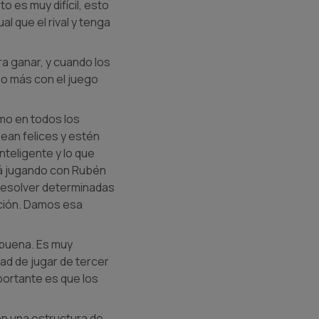
 es muy difícil, esto
l que el rival y tenga
a ganar, y cuando los
o más con el juego
omo en todos los
ean felices y estén
nteligente y lo que
tá jugando con Rubén
 resolver determinadas
ición. Damos esa
 buena. Es muy
ad de jugar de tercer
mportante es que los
on una estructura de