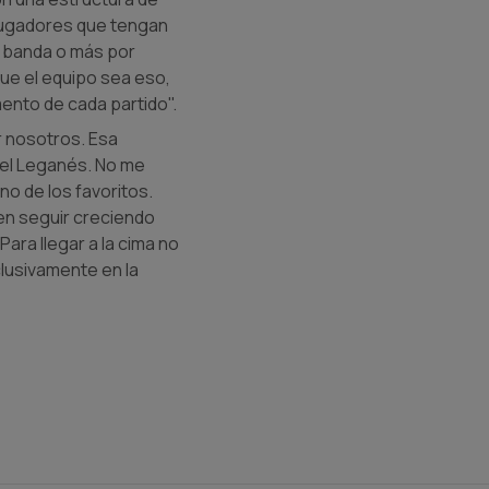
 jugadores que tengan
 banda o más por
que el equipo sea eso,
ento de cada partido".
r nosotros. Esa
del Leganés. No me
no de los favoritos.
 en seguir creciendo
Para llegar a la cima no
lusivamente en la