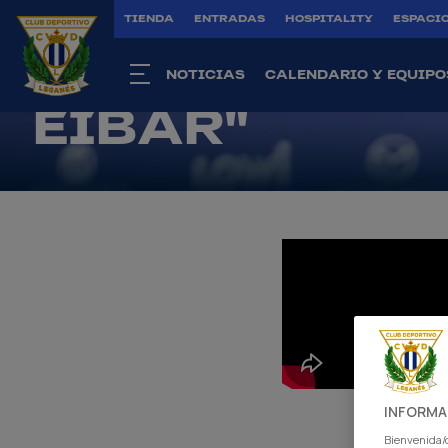
QUE HACER L
TIENDA
ENTRADAS
HOSPITALITY
ESPACIO
BIEN PARA G
NOTICIAS
CALENDARIO Y EQUIPO
EIBAR"
INFORMA
Bienvenida/o