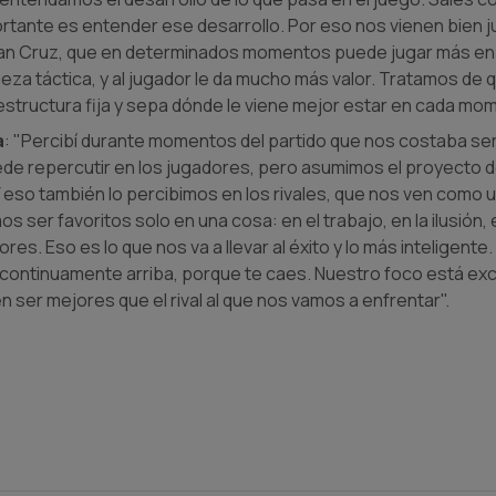
portante es entender ese desarrollo. Por eso nos vienen bien
uan Cruz, que en determinados momentos puede jugar más en
ueza táctica, y al jugador le da mucho más valor. Tratamos de 
tructura fija y sepa dónde le viene mejor estar en cada mom
a
: "Percibí durante momentos del partido que nos costaba se
ede repercutir en los jugadores, pero asumimos el proyecto 
 eso también lo percibimos en los rivales, que nos ven como u
 ser favoritos solo en una cosa: en el trabajo, en la ilusión,
es. Eso es lo que nos va a llevar al éxito y lo más inteligente. 
continuamente arriba, porque te caes. Nuestro foco está exc
en ser mejores que el rival al que nos vamos a enfrentar".