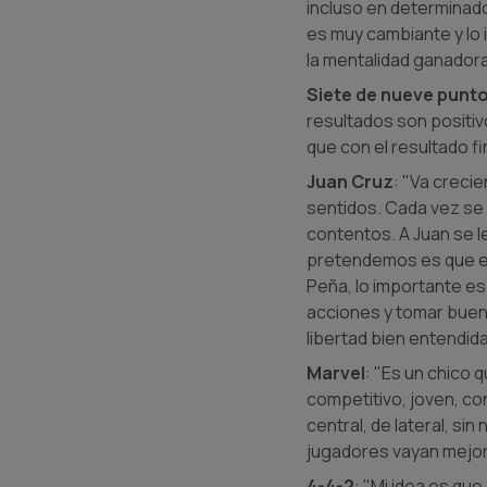
incluso en determinado
es muy cambiante y lo i
la mentalidad ganadora
Siete de nueve punt
resultados son positi
que con el resultado f
Juan Cruz
: "Va crecie
sentidos. Cada vez se 
contentos. A Juan se le
pretendemos es que en
Peña, lo importante e
acciones y tomar buen
libertad bien entendid
Marvel
: "Es un chico 
competitivo, joven, co
central, de lateral, s
jugadores vayan mejor
4-4-2
: "Mi idea es qu