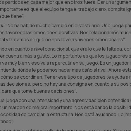
s partidos en casa mejor que en otros fuera. Dar un argumento
mportante es que el equipo tenga el trabajo claro, compita igua
 que tiene".
os
: "No ha habido mucho cambio en el vestuario. Uno juega par
vos favorece las emociones positivas. Nos relacionamos much
inal y tratamos de que no nos lleve a vaivenes emocionales".
ndo en cuanto a nivel condicional, que era lo que le faltaba, c
encuentra más a gusto. Lo importante es que los jugadores s
 ve muy bien y eso va a repercutir en su juego. Es un jugador i
tienda dónde le podemos hacer más daño al rival. Ahora es
s cómo se coordinen. Tener ese tipo de jugadores te ayuda a
as decisiones, pero no hay una consigna en cuanto a su pos
a para que tome buenas decisiones".
que juega con una intensidad y una agresividad bien entendida
n un margen de mejora importante. Nos está dando la posibilid
in necesidad de cambiar la estructura. Nos está ayudando. Lo i
ando".
e entendamos el desarrollo de lo que pasa en el juego. Sales c