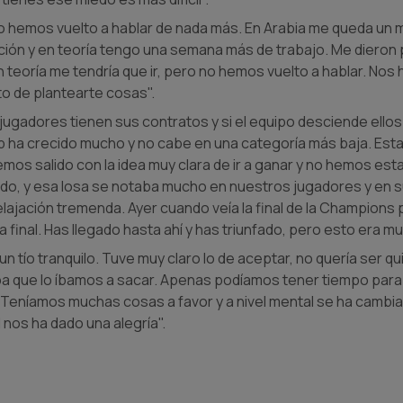
No hemos vuelto a hablar de nada más. En Arabia me queda un 
ción y en teoría tengo una semana más de trabajo. Me dieron 
n teoría me tendría que ir, pero no hemos vuelto a hablar. No
o de plantearte cosas".
 jugadores tienen sus contratos y si el equipo desciende ello
ub ha crecido mucho y no cabe en una categoría más baja. Est
mos salido con la idea muy clara de ir a ganar y no hemos e
ado, y esa losa se notaba mucho en nuestros jugadores y en 
elajación tremenda. Ayer cuando veía la final de la Champion
a final. Has llegado hasta ahí y has triunfado, pero esto era 
 un tío tranquilo. Tuve muy claro lo de aceptar, no quería ser q
que lo íbamos a sacar. Apenas podíamos tener tiempo para tra
. Teníamos muchas cosas a favor y a nivel mental se ha cambi
l nos ha dado una alegría".