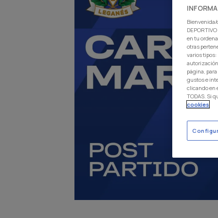
INFORMA
Bienvenida/o
DEPORTIVO L
en tu ordena
otras perten
varios tipos
autorización
página, para
gustos e int
clicando en
TODAS. Si q
cookies
Configu