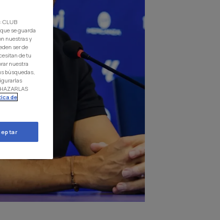
d: CLUB
 que se guarda
on nuestras y
eden ser de
cesitan de tu
orar nuestra
 tus búsquedas,
igurarlas
RECHAZARLAS
tica de
eptar