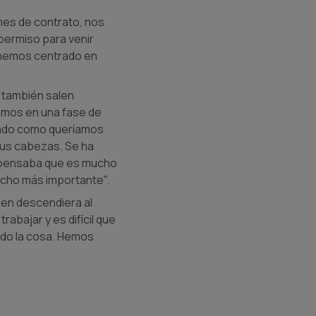
mes de contrato, nos
permiso para venir
s hemos centrado en
s también salen
amos en una fase de
stado como queríamos
sus cabezas. Se ha
s pensaba que es mucho
mucho más importante".
uien descendiera al
bajar y es difícil que
ado la cosa. Hemos