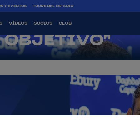
S Y EVENTOS
TOURS DEL ESTADIO
ÍNEZ: "HEMOS
S
VÍDEOS
SOCIOS
CLUB
 OBJETIVO"