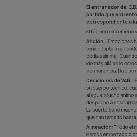
El entrenador del C.
partido que enfrentó 
correspondiente a la
El técnico extremeño v
Afición
: "Emociones h
tenido tanta trascende
podía salir mal. Cuando
ido más allá de lo emoc
permanencia. Ha sido mu
Decisiones de VAR
: "
su cuerpo técnico, cuan
al agua. Mucho ánimo al
despacho a desearnos t
La suerte tiene mucho
que han remado hasta e
Alineación
: "Todo el 
Hemos empezado bien, p