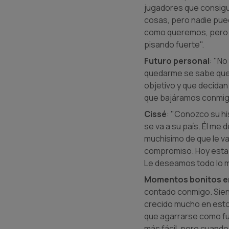
jugadores que consigui
cosas, pero nadie pued
como queremos, pero s
pisando fuerte".
Futuro personal
: "No
quedarme se sabe que l
objetivo y que decidan
que bajáramos conmigo.
Cissé
: "Conozco su his
se va a su país. Él me 
muchísimo de que le vay
compromiso. Hoy estaba 
Le deseamos todo lo m
Momentos bonitos e
contado conmigo. Sient
crecido mucho en esto
que agarrarse como fue
más fácil, pero cuando 