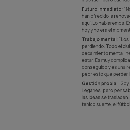
Futuro inmediato
: "
han ofrecido la renova
aquí. Lo hablaremos. E
hoy y no era el moment
Trabajo mental
: "Los
perdiendo. Todo el cl
decaimiento mental, he
estar. Es muy complic
conseguido y es una r
peor esto que perder l
Gestión propia
: "Soy
Leganés, pero pensaba 
las ideas se trasladen
tenido suerte, el fútbo