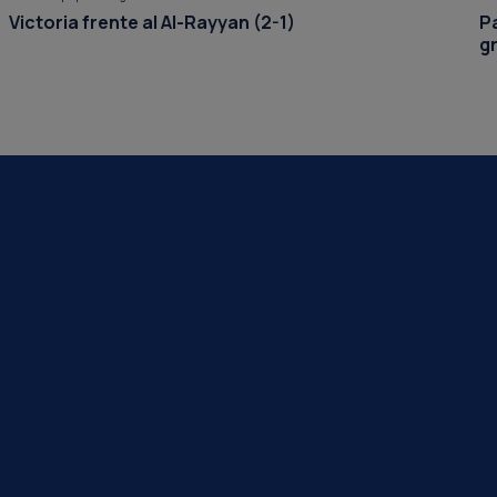
Victoria frente al Al-Rayyan (2-1)
P
g