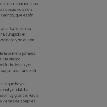
puede reprochar muchas
las cosas no salen
 Garrido, que están
aquí. La ilusión de
 ha cumplido el
pepinero y no quería
 de la primera jornada
ar. Me alegro
el futbolístico y su
eguir triunfando allí.
lo de que hayan
onal y el club ha
eso muy grande. Había
do vienes de abajo es