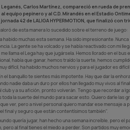
D. Leganés, Carlos Martínez, compareció en rueda de pren
al equipo pepinero y al C.D. Mirandés en el Estadio Onti
 jornada 42 de LALIGA HYPERMOTION, que finalizó con tri
aloró de esta manera lo sucedido sobre el terreno de juego:
a habido muchas esta semana. Ha sido impresionante. Nunca
ncia. La gente se ha volcado y se había reactivado con mi lle
 me llama el Lega hay que jugársela. Hemos llorado en el bus e
ional, había que ganar, hemos traído la suerte, hemos cumplido
y difícil, ha habido muchos nervios y para el jugador es difícil
En el banquillo te sientes más impotente. Hay que dar la enhor
do nadie daba un duro por ellos han llegado muy vivos al final 
 club y a su afición, pronto volverán. Tengo que recordar a Igo
oda la suerte del mundo para sacar esto. Quiero darle las g
 que ver, pero a nivel personal quiero mandar ese mensaje a 
l final y seguro que están contentísimos también".
mundo quería jugar, han hecho una semana increíble, pero el 
ero al final tienes el miedo a perder. Son partidos muy emo