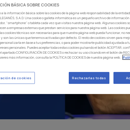
CIÓN BÁSICA SOBRE COOKIES
 a la información básica sobre las cookies de la página web responsabilidad de la entida
EGANÉS, S.A.D. Una cookie o galleta informática es un pequeño archivo de información
dor, “smartphone” o tableta cada vez que visitas nuestra página web. Algunas cookies s
ecen a empresas externas que prestan servicios para nuestra página web. Las cookies pu
: las cookies técnicas son necesarias para que nuestra página web pueda funcionar, no ne
 y son las únicas que tenemos activadas por defecto. El resto de cookies sirven para mej
 personalizarla en base a tus preferencias, o para poder mostrarte publicidad ajustada a
ereses personales. Puedes aceptar todas estas cookies pulsando el botón ACEPTAR, conf
 el apartado CONFIGURACIÓN DE COOKIES o rechazar su uso clicando en el botón de 
uieres más información, consulta la POLÍTICA DE COOKIES de nuestra página web.
Poli
ración de cookies
Rechazarlas todas
Ac