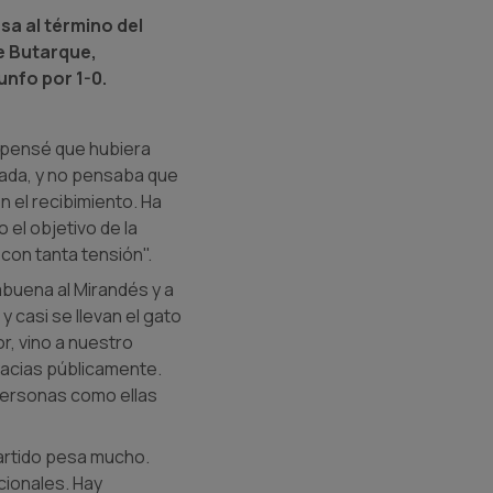
sa al término del
me Butarque,
unfo por 1-0.
 pensé que hubiera
gada, y no pensaba que
n el recibimiento. Ha
 el objetivo de la
 con tanta tensión".
abuena al Mirandés y a
y casi se llevan el gato
r, vino a nuestro
racias públicamente.
personas como ellas
partido pesa mucho.
cionales. Hay