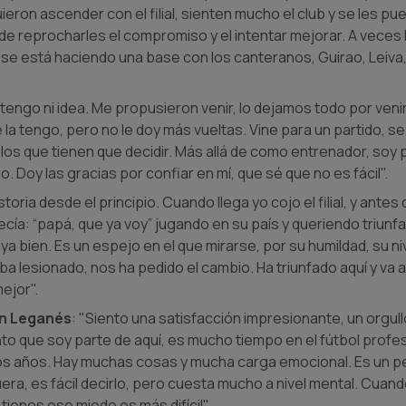
eron ascender con el filial, sienten mucho el club y se les 
e reprocharles el compromiso y el intentar mejorar. A veces 
e está haciendo una base con los canteranos, Guirao, Leiva,
 tengo ni idea. Me propusieron venir, lo dejamos todo por venir 
a tengo, pero no le doy más vueltas. Vine para un partido, se
 los que tienen que decidir. Más allá de como entrenador, soy 
 Doy las gracias por confiar en mí, que sé que no es fácil".
toria desde el principio. Cuando llega yo cojo el filial, y antes
decía: “papá, que ya voy” jugando en su país y queriendo triunf
a bien. Es un espejo en el que mirarse, por su humildad, su niv
lesionado, nos ha pedido el cambio. Ha triunfado aquí y va a s
ejor".
n Leganés
: "Siento una satisfacción impresionante, un orgul
o que soy parte de aquí, es mucho tiempo en el fútbol profesi
s años. Hay muchas cosas y mucha carga emocional. Es un p
ra, es fácil decirlo, pero cuesta mucho a nivel mental. Cuan
tienes ese miedo es más difícil".