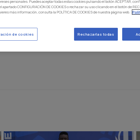
ereses personales. Puedes aceptar todas estas cookies pulsando el botón ACEPTAR, conf
encia una temporada más en LALIGA HYPERMOTION. Su juego, g
 el apartado CONFIGURACIÓN DE COOKIES o rechazar su uso clicando en el botón de 
 el corazón de la afición pepinera a pesar de los pocos meses
uieres más información, consulta la POLÍTICA DE COOKIES de nuestra página web.
Poli
temporada, Dani Rodríguez firma su renovación con el club, y 
ración de cookies
Rechazarlas todas
Ac
 más.