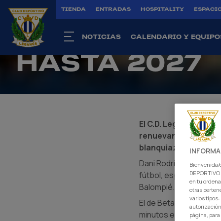
TIENDA
ENTRADAS
HOSPITALITY
ESPACIO
Primer Equipo
|
03 jun. 2026
DANI RODRÍG
NOTICIAS
CALENDARIO Y EQUIPO
HASTA 2027
El C.D. Leganés y Dan
renuevan su vinculac
blanquiazul.
INFORMA
Dani Rodríguez llegó 
Bienvenida/o
DEPORTIVO L
fútbol, especialmente 
en tu ordena
Balompié.
otras perten
varios tipos
El de Betanzos tuvo un
autorización
minutos en la segunda 
página, para