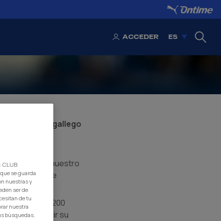
O
ACCEDER
ES
entrocampista gallego
 vistiendo de
trayectoria en nuestro
d: CLUB
 que se guarda
ca o el Albacete
on nuestras y
eden ser de
cesitan de tu
o partidos y 1.200
orar nuestra
anés a conseguir su
 tus búsquedas,