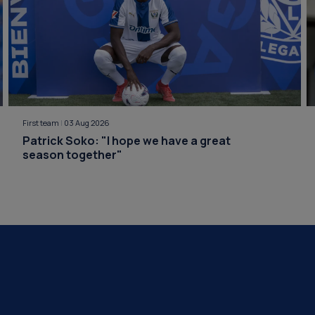
First team
|
03 Aug 2026
Patrick Soko: "I hope we have a great
season together"