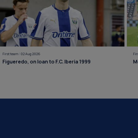
First team
|
02 Aug 2026
Fi
Figueredo, on loan to F.C. Iberia 1999
M