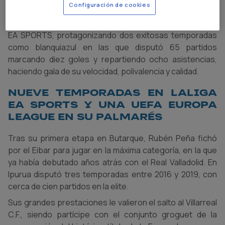
Configuración de cookies
llegó en 2014 procedente del Guijuelo y se convirtió en
uno de los héroes del primer ascenso del club a LALIGA
EA SPORTS, protagonizando dos exitosas temporadas
como blanquiazul en las que disputó 65 partidos
marcando diez goles y repartiendo ocho asistencias,
haciendo gala de su velocidad, polivalencia y calidad.
Nueve temporadas en LALIGA
EA SPORTS y una UEFA Europa
League en su palmarés
Tras su primera etapa en Butarque, Rubén Peña fichó
por el Eibar para jugar en la máxima categoría, en la que
ya había debutado años atrás con el Real Valladolid. En
Ipurua disputó tres temporadas entre 2016 y 2019, con
cerca de cien partidos en la elite.
Sus grandes prestaciones le valieron el salto al Villarreal
C.F., siendo partícipe con el conjunto groguet de la